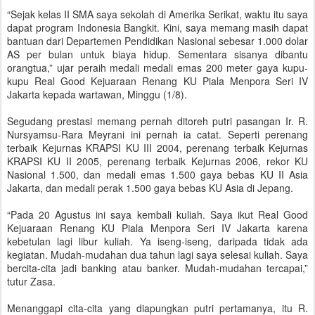
“Sejak kelas II SMA saya sekolah di Amerika Serikat, waktu itu saya
dapat program Indonesia Bangkit. Kini, saya memang masih dapat
bantuan dari Departemen Pendidikan Nasional sebesar 1.000 dolar
AS per bulan untuk biaya hidup. Sementara sisanya dibantu
orangtua,” ujar peraih medali medali emas 200 meter gaya kupu-
kupu Real Good Kejuaraan Renang KU Piala Menpora Seri IV
Jakarta kepada wartawan, Minggu (1/8).
Segudang prestasi memang pernah ditoreh putri pasangan Ir. R.
Nursyamsu-Rara Meyrani ini pernah ia catat. Seperti perenang
terbaik Kejurnas KRAPSI KU III 2004, perenang terbaik Kejurnas
KRAPSI KU II 2005, perenang terbaik Kejurnas 2006, rekor KU
Nasional 1.500, dan medali emas 1.500 gaya bebas KU II Asia
Jakarta, dan medali perak 1.500 gaya bebas KU Asia di Jepang.
“Pada 20 Agustus ini saya kembali kuliah. Saya ikut Real Good
Kejuaraan Renang KU Piala Menpora Seri IV Jakarta karena
kebetulan lagi libur kuliah. Ya iseng-iseng, daripada tidak ada
kegiatan. Mudah-mudahan dua tahun lagi saya selesai kuliah. Saya
bercita-cita jadi banking atau banker. Mudah-mudahan tercapai,”
tutur Zasa.
Menanggapi cita-cita yang diapungkan putri pertamanya, itu R.