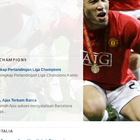
 CHAMPIONS
gkap Pertandingan Liga Champions
engkap Pertandingan Liga Champions Kamis
.
, Ajax Terkam Barca
mah Ajax sukses mengalahkan Barcelona
a...
ITALIA