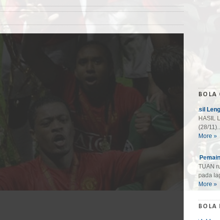
BOLA
Hasil Len
HASIL L
(28/11)..
More »
10 Pemain
TUAN ru
pada lag
More »
BOLA 