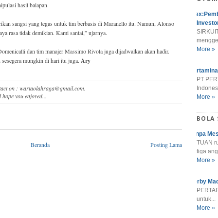
pulasi hasil balapan.
Alex:Pemb
n sangsi yang tegas untuk tim berbasis di Maranello itu. Namun, Alonso
Investo
SIRKUIT
a rasa tidak demikian. Kami santai,” ujarnya.
menggel
More »
Domenicalli dan tim manajer Massimo Rivola juga dijadwalkan akan hadir.
 sesegera mungkin di hari itu juga.
Ary
Pertamina
PT PER
ntact on : wartaolahraga@gmail.com.
Indonesi
 hope you enjoyed...
More »
BOLA
Tanpa Mes
TUAN r
Beranda
Posting Lama
tiga ang
More »
Derby Mad
PERTARU
untuk...
More »