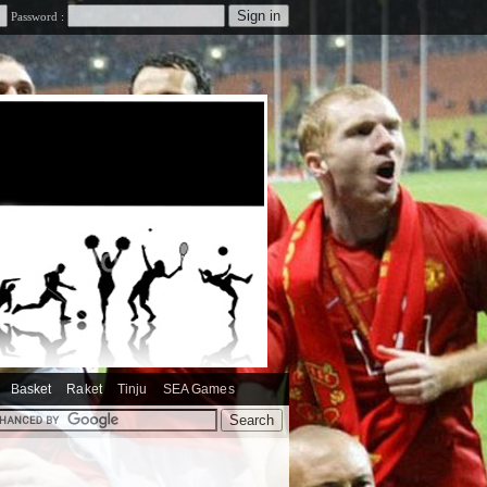
Password :
Basket
Raket
Tinju
SEA Games