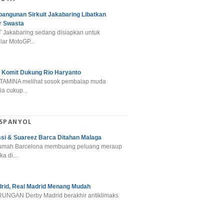
angunan Sirkuit Jakabaring Libatkan
r Swasta
 Jakabaring sedang disiapkan untuk
ar MotoGP...
 Komit Dukung Rio Haryanto
TAMINA melihat sosok pembalap muda
a cukup...
 SPANYOL
si & Suareez Barca Ditahan Malaga
umah Barcelona membuang peluang meraup
ka di...
rid, Real Madrid Menang Mudah
NGAN Derby Madrid berakhir antiklimaks