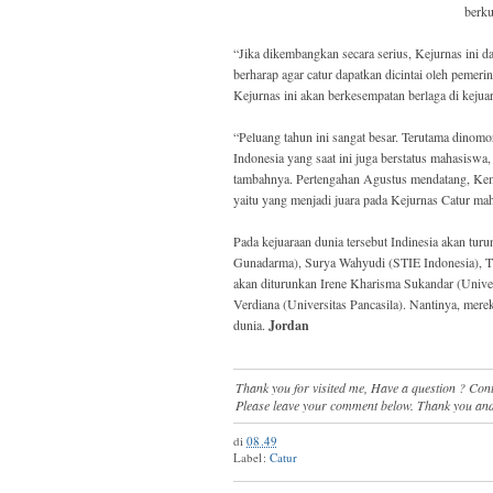
berku
“Jika dikembangkan secara serius, Kejurnas ini dap
berharap agar catur dapatkan dicintai oleh peme
Kejurnas ini akan berkesempatan berlaga di kej
“Peluang tahun ini sangat besar. Terutama dinomor
Indonesia yang saat ini juga berstatus mahasisw
tambahnya. Pertengahan Agustus mendatang, Keme
yaitu yang menjadi juara pada Kejurnas Catur mah
Pada kejuaraan dunia tersebut Indinesia akan tur
Gunadarma), Surya Wahyudi (STIE Indonesia), Ti
akan diturunkan Irene Kharisma Sukandar (Unive
Verdiana (Universitas Pancasila). Nantinya, mere
dunia.
Jordan
Thank you for visited me, Have a question ? Co
Please leave your comment below. Thank you and
di
08.49
Label:
Catur