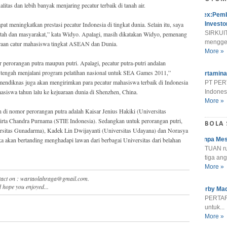
alitas dan lebih banyak menjaring pecatur terbaik di tanah air.
Alex:Pemb
at meningkatkan prestasi pecatur Indonesia di tingkat dunia. Selain itu, saya
Investo
SIRKUIT
rintah dan masyarakat,” kata Widyo. Apalagi, masih dikatakan Widyo, pemenang
menggel
uaraan catur mahasiswa tingkat ASEAN dan Dunia.
More »
 perorangan putra maupun putri. Apalagi, pecatur putra-putri andalan
a, tengah menjalani program pelatihan nasional untuk SEA Games 2011,”
Pertamina
ndiknas juga akan mengirimkan para pecatur mahasiswa terbaik di Indonesia
PT PER
asiswa tahun lalu ke kejuaraan dunia di Shenzhen, China.
Indonesi
More »
un di nomor perorangan putra adalah Kaisar Jenius Hakiki (Universitas
rta Chandra Purnama (STIE Indonesia). Sedangkan untuk perorangan putri,
BOLA
rsitas Gunadarma), Kadek Lin Dwijayanti (Universitas Udayana) dan Norasya
ka akan bertanding menghadapi lawan dari berbagai Universitas dari belahan
Tanpa Mes
TUAN r
tiga ang
More »
ntact on : wartaolahraga@gmail.com.
 hope you enjoyed...
Derby Mad
PERTARU
untuk...
More »