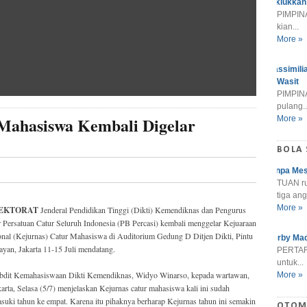
Taklukkan
PIMPINA
kian...
More »
Massimili
Wasit
PIMPINA
pulang..
Mahasiswa Kembali Digelar
More »
BOLA
Tanpa Mes
TUAN r
tiga ang
More »
EKTORAT
Jenderal Pendidikan Tinggi (Dikti) Kemendiknas dan Pengurus
 Persatuan Catur Seluruh Indonesia (PB Percasi) kembali menggelar Kejuaraan
nal (Kejurnas) Catur Mahasiswa di Auditorium Gedung D Ditjen Dikti, Pintu
Derby Mad
ayan, Jakarta 11-15 Juli mendatang.
PERTARU
untuk...
bdit Kemahasiswaan Dikti Kemendiknas, Widyo Winarso, kepada wartawan,
More »
karta, Selasa (5/7) menjelaskan Kejurnas catur mahasiswa kali ini sudah
uki tahun ke empat. Karena itu pihaknya berharap Kejurnas tahun ini semakin
OTOM