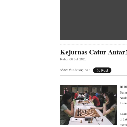
Kejurnas Catur Antar
Rabu, 06 Juli 2011
Share this history on :
DIR
Besar
Nasio
I Sen
Kasu
di Ja
memas