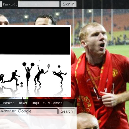
Password :
Basket
Raket
Tinju
SEA Games