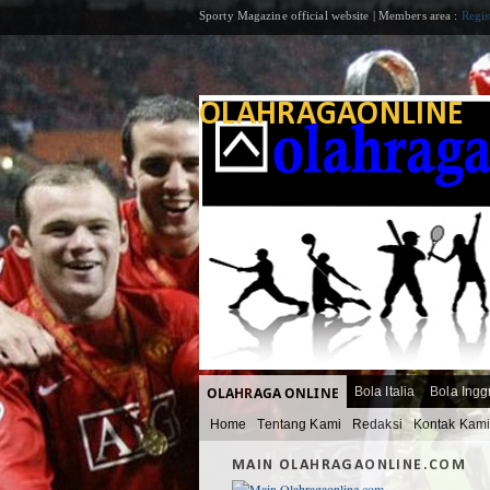
Sporty Magazine official website | Members area :
Regis
OLAHRAGAONLINE
OLAHRAGA ONLINE
Bola Italia
Bola Ingg
Home
Tentang Kami
Redaksi
Kontak Kam
MAIN OLAHRAGAONLINE.COM