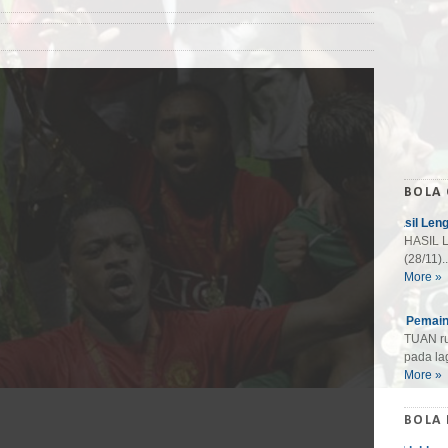
BOLA
Hasil Len
HASIL L
(28/11)..
More »
10 Pemain
TUAN ru
pada lag
More »
BOLA 