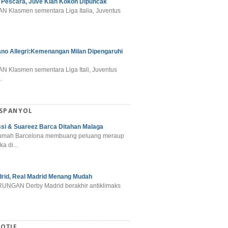
 Pescara, Juve Kian Kokoh Dipuncak
N Klasmen sementara Liga Italia, Juventus
ano Allegri:Kemenangan Milan Dipengaruhi
N Klasmen sementara Liga Itali, Juventus
.
 SPANYOL
si & Suareez Barca Ditahan Malaga
umah Barcelona membuang peluang meraup
ka di...
rid, Real Madrid Menang Mudah
NGAN Derby Madrid berakhir antiklimaks
OTIF