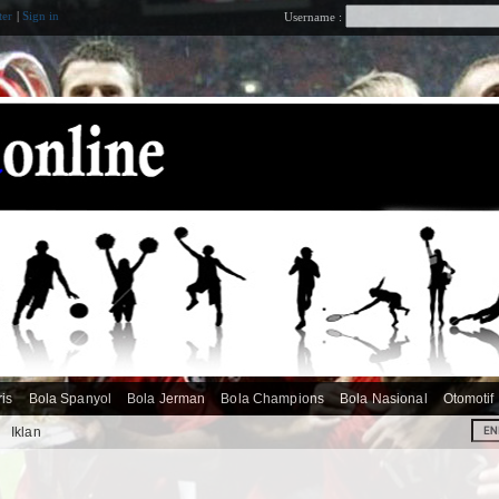
ter
|
Sign in
Username :
ris
Bola Spanyol
Bola Jerman
Bola Champions
Bola Nasional
Otomotif
i
Iklan