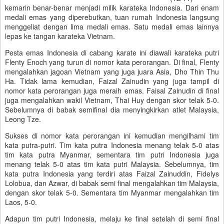
kemarin benar-benar menjadi milik karateka Indonesia. Dari enam
medali emas yang diperebutkan, tuan rumah Indonesia langsung
menggeliat dengan lima medali emas. Satu medali emas lainnya
lepas ke tangan karateka Vietnam.
Pesta emas Indonesia di cabang karate ini diawali karateka putri
Flenty Enoch yang turun di nomor kata perorangan. Di final, Flenty
mengalahkan jagoan Vietnam yang juga juara Asia, Dho Thin Thu
Ha. Tidak lama kemudian, Faizal Zainudin yang juga tampil di
nomor kata perorangan juga meraih emas. Faisal Zainudin di final
juga mengalahkan wakil Vietnam, Thai Huy dengan skor telak 5-0.
Sebelumnya di babak semifinal dia menyingkirkan atlet Malaysia,
Leong Tze.
Sukses di nomor kata perorangan ini kemudian mengilhami tim
kata putra-putri. Tim kata putra Indonesia menang telak 5-0 atas
tim kata putra Myanmar, sementara tim putri Indonesia juga
menang telak 5-0 atas tim kata putri Malaysia. Sebelumnya, tim
kata putra Indonesia yang terdiri atas Faizal Zainuddin, Fidelys
Lolobua, dan Azwar, di babak semi final mengalahkan tim Malaysia,
dengan skor telak 5-0. Sementara tim Myanmar mengalahkan tim
Laos, 5-0.
Adapun tim putri Indonesia, melaju ke final setelah di semi final