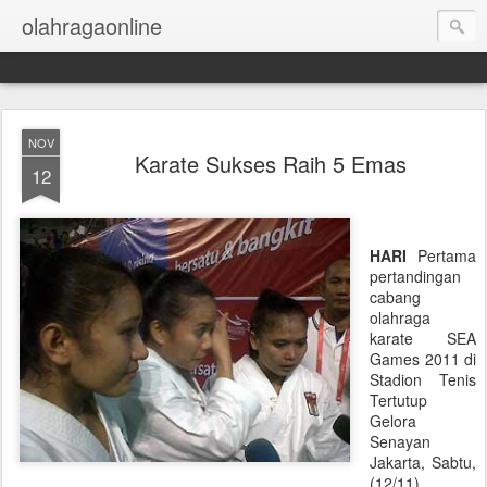
olahragaonline
NOV
Karate Sukses Raih 5 Emas
12
HARI
Pertama
pertandingan
cabang
olahraga
karate SEA
Games 2011 di
Stadion Tenis
Tertutup
Gelora
Senayan
Jakarta, Sabtu,
(12/11)