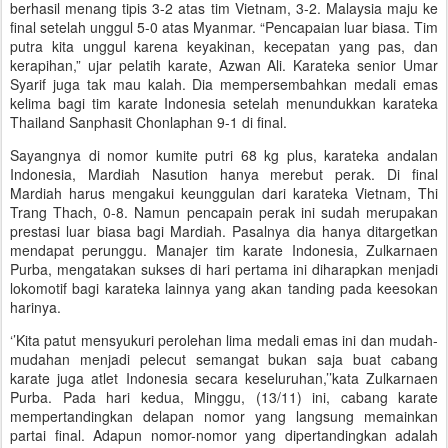
berhasil menang tipis 3-2 atas tim Vietnam, 3-2. Malaysia maju ke
final setelah unggul 5-0 atas Myanmar. “Pencapaian luar biasa. Tim
putra kita unggul karena keyakinan, kecepatan yang pas, dan
kerapihan,” ujar pelatih karate, Azwan Ali. Karateka senior Umar
Syarif juga tak mau kalah. Dia mempersembahkan medali emas
kelima bagi tim karate Indonesia setelah menundukkan karateka
Thailand Sanphasit Chonlaphan 9-1 di final.
Sayangnya di nomor kumite putri 68 kg plus, karateka andalan
Indonesia, Mardiah Nasution hanya merebut perak. Di final
Mardiah harus mengakui keunggulan dari karateka Vietnam, Thi
Trang Thach, 0-8. Namun pencapain perak ini sudah merupakan
prestasi luar biasa bagi Mardiah. Pasalnya dia hanya ditargetkan
mendapat perunggu. Manajer tim karate Indonesia, Zulkarnaen
Purba, mengatakan sukses di hari pertama ini diharapkan menjadi
lokomotif bagi karateka lainnya yang akan tanding pada keesokan
harinya.
‘’Kita patut mensyukuri perolehan lima medali emas ini dan mudah-
mudahan menjadi pelecut semangat bukan saja buat cabang
karate juga atlet Indonesia secara keseluruhan,’’kata Zulkarnaen
Purba. Pada hari kedua, Minggu, (13/11) ini, cabang karate
mempertandingkan delapan nomor yang langsung memainkan
partai final. Adapun nomor-nomor yang dipertandingkan adalah