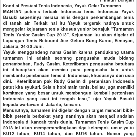
Kondisi Prestasi Tenis Indonesia, Yayuk Gelar Turnamen
MANTAN petenis terbaik Indonesia tenis Indonesia Yayuk
Basuki sepertinya merasa miris dengan perkembangan tenis
di tanah air. Terkait hal itu Yayuk tergerak hatinya untuk
menggelar kejuaraan tenis khusus yunior bertajuk “Turnamen
Tenis Yunior Gasim Cup 2013”. Kejuaraan itu akan digelar di
Lapangan Tenis Rebound Ace Gelora Bung Karno, Senayan,
Jakarta, 24-30 Juni.
Yayuk menggandeng nama Gasim karena pendukung utama
turnamen ini adalah seorang pengusaha muda bidang
pertambahan, Rudy Gasim. Keterlibatan pengusaha batubara
ini diharapkan akan memicu para pengusaha lain untuk
membantu pembinaan tenis di Indonesia, khususnya dari usia
dini. “Keterlibatan pak Rudy Gasim di pertenisan Indonesia
patut kita syukuri. Selain hobi main tenis, beliau juga memiliki
komitmen yang besar untuk membangun kembali pertenisan
Indonesia yang saat ini tengah lesu,” ujar Yayuk Basuki
kepada wartawan di Jakarta, kemarin.
Menurutnya, turnamen ini digelar dengan target mencari bibit-
bibit petenis berbakat yang nantinya akan menjadi andalan
Indonesia di kancah tenis dunia. Turnamen Tenis Gasim Cup
2013 ini akan mempertandingkaan tiga kelompok umur yaitu
KU12 tahun, KU14 tahun, dan KU16 tahun. Nomor yang