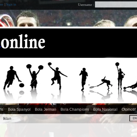
ter
|
Sign in
Username :
ris
Bola Spanyol
Bola Jerman
Bola Champions
Bola Nasional
Otomotif
i
Iklan