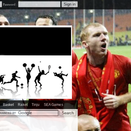
Password :
Basket
Raket
Tinju
SEA Games