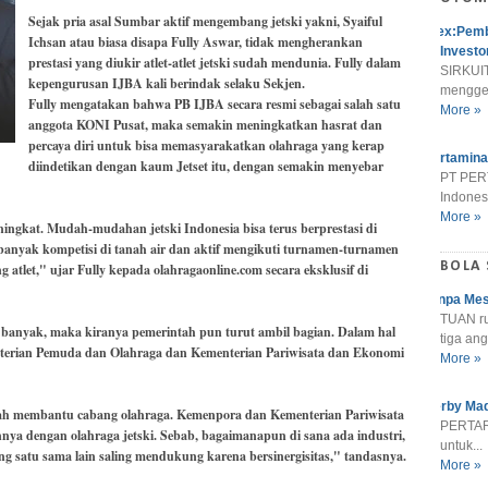
Sejak pria asal Sumbar aktif mengembang jetski yakni, Syaiful
Alex:Pemb
Ichsan atau biasa disapa Fully Aswar, tidak mengherankan
Investo
prestasi yang diukir atlet-atlet jetski sudah mendunia. Fully dalam
SIRKUIT
kepengurusan IJBA kali berindak selaku Sekjen.
menggel
Fully mengatakan bahwa PB IJBA secara resmi sebagai salah satu
More »
anggota KONI Pusat, maka semakin meningkatkan hasrat dan
percaya diri untuk bisa memasyarakatkan olahraga yang kerap
Pertamina
diindetikan dengan kaum Jetset itu, dengan semakin menyebar
PT PER
Indonesi
More »
ningkat. Mudah-mudahan jetski Indonesia bisa terus berprestasi di
banyak kompetisi di tanah air dan aktif mengikuti turnamen-turnamen
BOLA
atlet," ujar Fully kepada olahragaonline.com secara eksklusif di
Tanpa Mes
TUAN r
 banyak, maka kiranya pemerintah pun turut ambil bagian. Dalam hal
tiga ang
menterian Pemuda dan Olahraga dan Kementerian Pariwisata dan Ekonomi
More »
Derby Mad
ah membantu cabang olahraga. Kemenpora dan Kementerian Pariwisata
PERTARU
nnya dengan olahraga jetski. Sebab, bagaimanapun di sana ada industri,
untuk...
g satu sama lain saling mendukung karena bersinergisitas," tandasnya.
More »