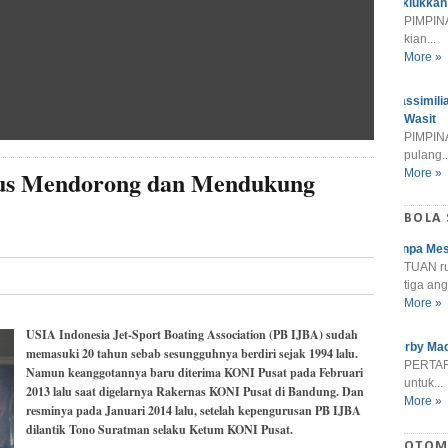
Taklukkan
PIMPINA
kian...
More »
Massimili
Wasit
PIMPINA
pulang..
rus Mendorong dan Mendukung
More »
BOLA
Tanpa Mes
TUAN r
tiga ang
More »
USIA Indonesia Jet-Sport Boating Association (PB IJBA) sudah
Derby Mad
memasuki 20 tahun sebab sesungguhnya berdiri sejak 1994 lalu.
PERTARU
Namun keanggotannya baru diterima KONI Pusat pada Februari
untuk...
2013 lalu saat digelarnya Rakernas KONI Pusat di Bandung. Dan
More »
resminya pada Januari 2014 lalu, setelah kepengurusan PB IJBA
dilantik Tono Suratman selaku Ketum KONI Pusat.
OTOM