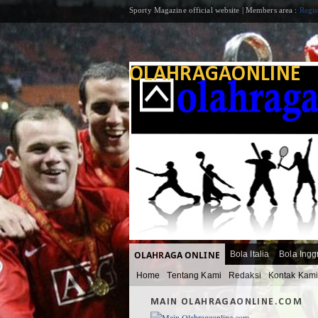
Sporty Magazine official website | Members area :
Regis
OLAHRAGAONLINE
OLAHRAGA ONLINE
Bola Italia
Bola Ingg
Home
Tentang Kami
Redaksi
Kontak Kam
MAIN OLAHRAGAONLINE.COM