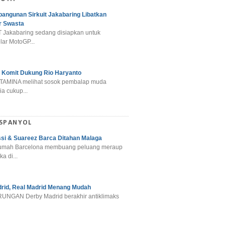
angunan Sirkuit Jakabaring Libatkan
r Swasta
 Jakabaring sedang disiapkan untuk
ar MotoGP...
 Komit Dukung Rio Haryanto
TAMINA melihat sosok pembalap muda
a cukup...
 SPANYOL
si & Suareez Barca Ditahan Malaga
umah Barcelona membuang peluang meraup
ka di...
rid, Real Madrid Menang Mudah
NGAN Derby Madrid berakhir antiklimaks