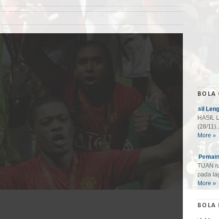
BOLA
Hasil Len
HASIL L
(28/11)..
More »
10 Pemain
TUAN ru
pada lag
More »
BOLA 