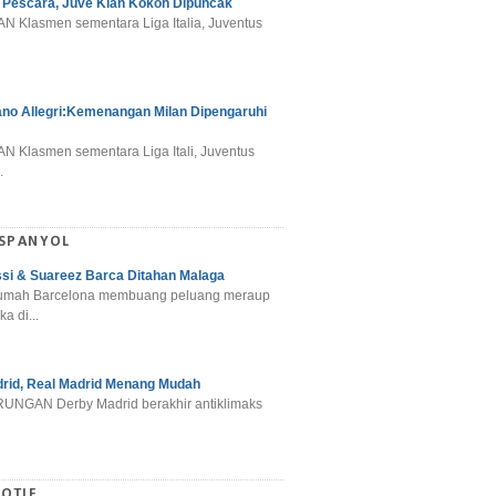
 Pescara, Juve Kian Kokoh Dipuncak
N Klasmen sementara Liga Italia, Juventus
ano Allegri:Kemenangan Milan Dipengaruhi
N Klasmen sementara Liga Itali, Juventus
.
 SPANYOL
si & Suareez Barca Ditahan Malaga
umah Barcelona membuang peluang meraup
ka di...
rid, Real Madrid Menang Mudah
NGAN Derby Madrid berakhir antiklimaks
OTIF