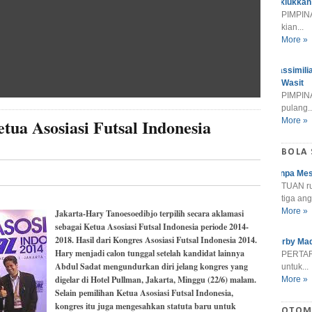
Taklukkan
PIMPINA
kian...
More »
Massimili
Wasit
PIMPINA
pulang..
tua Asosiasi Futsal Indonesia
More »
BOLA
Tanpa Mes
TUAN r
tiga ang
More »
Jakarta-Hary Tanoesoedibjo terpilih secara aklamasi
sebagai Ketua Asosiasi Futsal Indonesia periode 2014-
2018. Hasil dari Kongres Asosiasi Futsal Indonesia 2014.
Derby Mad
Hary menjadi calon tunggal setelah kandidat lainnya
PERTARU
Abdul Sadat mengundurkan diri jelang kongres yang
untuk...
digelar di Hotel Pullman, Jakarta, Minggu (22/6) malam.
More »
Selain pemilihan Ketua Asosiasi Futsal Indonesia,
kongres itu juga mengesahkan statuta baru untuk
OTOM