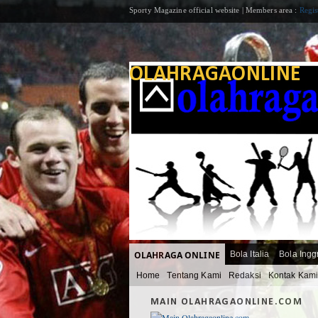
Sporty Magazine official website | Members area :
Regis
OLAHRAGAONLINE
OLAHRAGA ONLINE
Bola Italia
Bola Ingg
Home
Tentang Kami
Redaksi
Kontak Kam
MAIN OLAHRAGAONLINE.COM