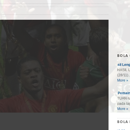
BOLA
Hasil Len
HASIL L
(28/11)..
More »
10 Pemain
TUAN ru
pada lag
More »
BOLA 