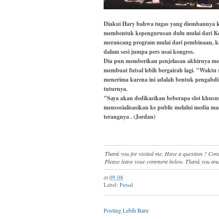
Diakui Hary bahwa tugas yang diembannya ka
membentuk kepengurusan dulu mulai dari Ko
merancang program mulai dari pembinaan, kom
dalam sesi jumpa pers usai kongres.
Dia pun memberikan penjelasan akhirnya mene
membuat futsal lebih bergairah lagi. "Waktu 
menerima karena ini adalah bentuk pengabd
tuturnya.
"Saya akan dedikasikan beberapa slot khusus
mensosialisasikan ke public melalui media ma
terangnya . (Jordan)
Thank you for visited me, Have a question ? Co
Please leave your comment below. Thank you and
di
09.08
Label:
Futsal
Posting Lebih Baru