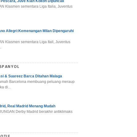
 Pescara, Juve Kian Kokoh Dipuncak
N Klasmen sementara Liga Italia, Juventus
ano Allegri:Kemenangan Milan Dipengaruhi
N Klasmen sementara Liga Itali, Juventus
.
 SPANYOL
si & Suareez Barca Ditahan Malaga
umah Barcelona membuang peluang meraup
ka di...
rid, Real Madrid Menang Mudah
NGAN Derby Madrid berakhir antiklimaks
OTIF