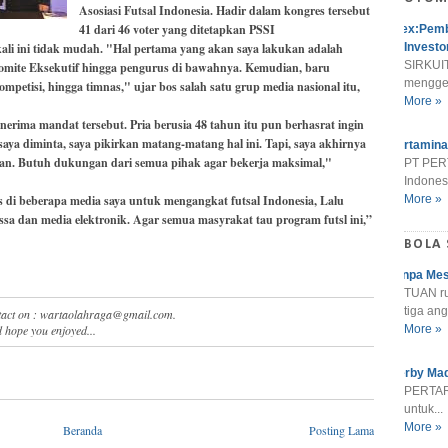
Asosiasi Futsal Indonesia. Hadir dalam kongres tersebut
41 dari 46 voter yang ditetapkan PSSI
Alex:Pemb
li ini tidak mudah. "Hal pertama yang akan saya lakukan adalah
Investo
SIRKUIT
mite Eksekutif hingga pengurus di bawahnya. Kemudian, baru
menggel
petisi, hingga timnas," ujar bos salah satu grup media nasional itu,
More »
rima mandat tersebut. Pria berusia 48 tahun itu pun berhasrat ingin
saya diminta, saya pikirkan matang-matang hal ini. Tapi, saya akhirnya
Pertamina
ian. Butuh dukungan dari semua pihak agar bekerja maksimal,"
PT PER
Indonesi
 di beberapa media saya untuk mengangkat futsal Indonesia, Lalu
More »
ssa dan media elektronik. Agar semua masyrakat tau program futsl ini,”
BOLA
Tanpa Mes
TUAN r
tiga ang
ntact on : wartaolahraga@gmail.com.
 hope you enjoyed...
More »
Derby Mad
PERTARU
untuk...
More »
Beranda
Posting Lama