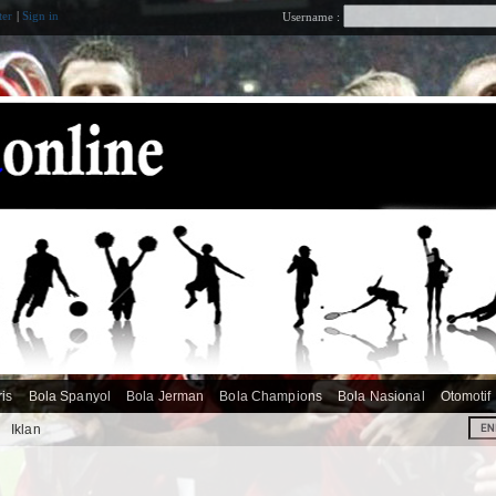
ter
|
Sign in
Username :
ris
Bola Spanyol
Bola Jerman
Bola Champions
Bola Nasional
Otomotif
i
Iklan