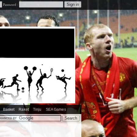
Password :
Basket
Raket
Tinju
SEA Games