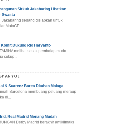
angunan Sirkuit Jakabaring Libatkan
r Swasta
 Jakabaring sedang disiapkan untuk
ar MotoGP...
 Komit Dukung Rio Haryanto
TAMINA melihat sosok pembalap muda
a cukup...
 SPANYOL
si & Suareez Barca Ditahan Malaga
umah Barcelona membuang peluang meraup
ka di...
rid, Real Madrid Menang Mudah
NGAN Derby Madrid berakhir antiklimaks