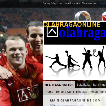
Sporty Magazine official website | Members area :
Regis
OLAHRAGAONLINE
OLAHRAGA ONLINE
Bola Italia
Bola Ingg
Home
Tentang Kami
Redaksi
Kontak Kam
MAIN OLAHRAGAONLINE.COM