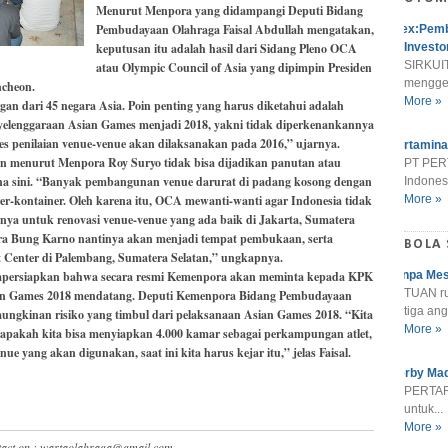
Menurut Menpora yang didampangi Deputi Bidang
Pembudayaan Olahraga Faisal Abdullah mengatakan,
Alex:Pemb
keputusan itu adalah hasil dari Sidang Pleno OCA
Investo
SIRKUIT
atau Olympic Council of Asia yang dipimpin Presiden
menggel
cheon.
More »
an dari 45 negara Asia. Poin penting yang harus diketahui adalah
yelenggaraan Asian Games menjadi 2018, yakni tidak diperkenankannya
 penilaian venue-venue akan dilaksanakan pada 2016,” ujarnya.
Pertamina
n menurut Menpora Roy Suryo tidak bisa dijadikan panutan atau
PT PER
a sini. “Banyak pembangunan venue darurat di padang kosong dengan
Indonesi
r-kontainer. Oleh karena itu, OCA mewanti-wanti agar Indonesia tidak
More »
ya untuk renovasi venue-venue yang ada baik di Jakarta, Sumatera
ora Bung Karno nantinya akan menjadi tempat pembukaan, serta
BOLA
 Center di Palembang, Sumatera Selatan,” ungkapnya.
empersiapkan bahwa secara resmi Kemenpora akan meminta kepada KPK
Tanpa Mes
TUAN r
an Games 2018 mendatang. Deputi Kemenpora Bidang Pembudayaan
tiga ang
ungkinan risiko yang timbul dari pelaksanaan Asian Games 2018. “Kita
More »
 apakah kita bisa menyiapkan 4.000 kamar sebagai perkampungan atlet,
yang akan digunakan, saat ini kita harus kejar itu,” jelas Faisal.
Derby Mad
PERTARU
untuk...
More »
ntact on : wartaolahraga@gmail.com.