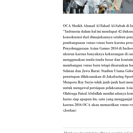
OCA Sheikh Ahmad Al Fahad Al-Sabah di In
"Indonesia dalam hal ini mendapat 42 dukung
konsekuensi dari dimajukannya setahun pen
pembangunan venue-venue baru karena proses
Penyelenggaraan Asian Games 2014 di Incheo
ukuran karena banyaknya kekurangan di san
menggunakan tenda-tenda besar dan kontaine
membangun venue baru tetapi disarankan han
Selatan dan Jawa Barat. Stadion Utama Gel
penutupan dilaksanakan di Jakabaring Sport
Menpora Roy Suryo telah jauh-jauh hari m
untuk mengawal persiapan pelaksanaan Asi
Olahraga Faisal Abdullah menilai adanya kem
harus siap apapun itu, satu yang mengganjal
karena 2016 OCA akan memastikan venue-venue 
(Jordan)
Thank you for visited me, Have a question ? Co