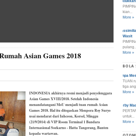
Taklukkan
PIMPINA
kian...
More »
Massimili
Wasit
PIMPINA
pulang..
 Rumah Asian Games 2018
More »
BOLA
Tanpa Mes
TUAN r
tiga ang
More »
INDONESIA akhirnya resmi menjadi penyelenggara
Asian Games XVIII/2018. Setelah Indonesia
menandatangani MoU menjadi tuan rumah Asian
Derby Mad
Games 2018. Hal itu ditegaskan Menpora Roy Suryo
PERTARU
usai mendarat dari Inhceon, Korsel, Minggu
untuk...
(21/9/2014) di VIP Room Terminal 1 Bandara
More »
Internasional Soekarno - Hatta Tangerang, Banten
kepada wartawan.
OTOM