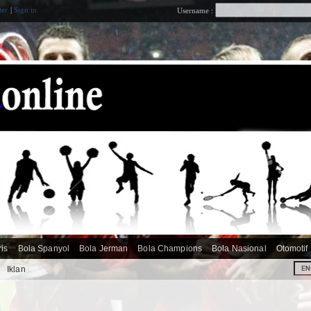
ter
|
Sign in
Username :
ris
Bola Spanyol
Bola Jerman
Bola Champions
Bola Nasional
Otomotif
i
Iklan