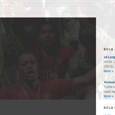
BOLA
Hasil Len
HASIL L
(28/11)..
More »
10 Pemain
TUAN ru
pada lag
More »
BOLA 