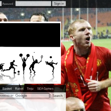
Password :
Basket
Raket
Tinju
SEA Games