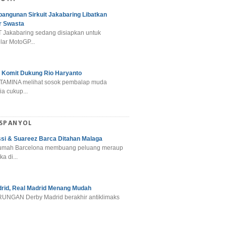
angunan Sirkuit Jakabaring Libatkan
r Swasta
 Jakabaring sedang disiapkan untuk
ar MotoGP...
 Komit Dukung Rio Haryanto
TAMINA melihat sosok pembalap muda
a cukup...
 SPANYOL
si & Suareez Barca Ditahan Malaga
umah Barcelona membuang peluang meraup
ka di...
rid, Real Madrid Menang Mudah
NGAN Derby Madrid berakhir antiklimaks