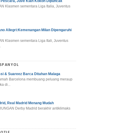
 Pescara, Juve Kian Kokoh Dipuncak
N Klasmen sementara Liga Italia, Juventus
ano Allegri:Kemenangan Milan Dipengaruhi
N Klasmen sementara Liga Itali, Juventus
.
 SPANYOL
si & Suareez Barca Ditahan Malaga
umah Barcelona membuang peluang meraup
ka di...
rid, Real Madrid Menang Mudah
NGAN Derby Madrid berakhir antiklimaks
OTIF