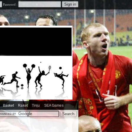
Password :
Basket
Raket
Tinju
SEA Games