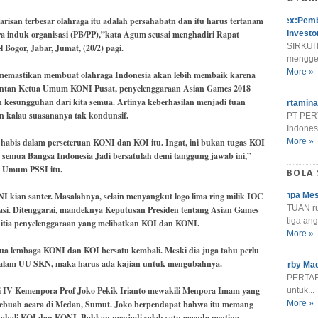
warisan terbesar olahraga itu adalah persahabatn dan itu harus tertanam
Alex:Pemb
ra induk organisasi (PB/PP),”kata Agum seusai menghadiri Rapat
Investo
SIRKUIT
Bogor, Jabar, Jumat, (20/2) pagi.
menggel
More »
emastikan membuat olahraga Indonesia akan lebih membaik karena
mantan Ketua Umum KONI Pusat, penyelenggaraan Asian Games 2018
esungguhan dari kita semua. Artinya keberhasilan menjadi tuan
Pertamina
n kalau suasananya tak kondunsif.
PT PER
Indonesi
a habis dalam perseteruan KONI dan KOI itu. Ingat, ini bukan tugas KOI
More »
 semua Bangsa Indonesia Jadi bersatulah demi tanggung jawab ini,”
 Umum PSSI itu.
BOLA
I kian santer. Masalahnya, selain menyangkut logo lima ring milik IOC
Tanpa Mes
TUAN r
si. Ditenggarai, mandeknya Keputusan Presiden tentang Asian Games
tiga ang
nitia penyelenggaraan yang melibatkan KOI dan KONI.
More »
ua lembaga KONI dan KOI bersatu kembali. Meski dia juga tahu perlu
 dalam UU SKN, maka harus ada kajian untuk mengubahnya.
Derby Mad
PERTARU
i IV Kemenpora Prof Joko Pekik Irianto mewakili Menpora Imam yang
untuk...
sebuah acara di Medan, Sumut. Joko berpendapat bahwa itu memang
More »
mbali KOI dan KONI. Bahkan menjadi salah satu agenda penting.