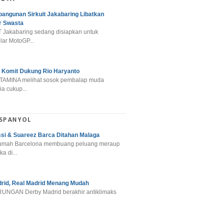
angunan Sirkuit Jakabaring Libatkan
r Swasta
 Jakabaring sedang disiapkan untuk
ar MotoGP...
 Komit Dukung Rio Haryanto
TAMINA melihat sosok pembalap muda
a cukup...
 SPANYOL
si & Suareez Barca Ditahan Malaga
umah Barcelona membuang peluang meraup
ka di...
rid, Real Madrid Menang Mudah
NGAN Derby Madrid berakhir antiklimaks