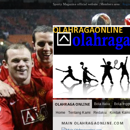
Sporty Magazine official website | Members area :
Regis
OLAHRAGAONLINE
OLAHRAGA ONLINE
Bola Italia
Bola Ingg
Home
Tentang Kami
Redaksi
Kontak Kam
MAIN OLAHRAGAONLINE.COM