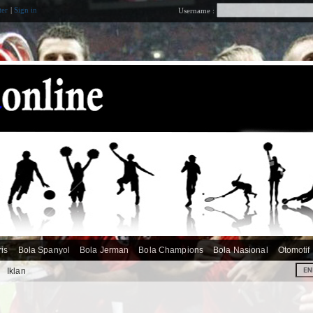
ter
|
Sign in
Username :
ris
Bola Spanyol
Bola Jerman
Bola Champions
Bola Nasional
Otomotif
i
Iklan