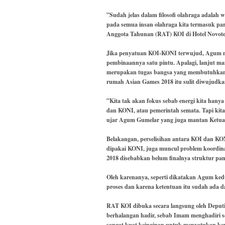
”Sudah jelas dalam filosofi olahraga adalah 
pada semua insan olahraga kita termasuk pa
Anggota Tahunan (RAT) KOI di Hotel Novotel 
Jika penyatuan KOI-KONI terwujud, Agum m
pembinaannya satu pintu. Apalagi, lanjut 
merupakan tugas bangsa yang membutuhkan k
rumah Asian Games 2018 itu sulit diwujudka
”Kita tak akan fokus sebab energi kita hany
dan KONI, atau pemerintah semata. Tapi kita
ujar Agum Gumelar yang juga mantan Ketua
Belakangan, perselisihan antara KOI dan KON
dipakai KONI, juga muncul problem koordina
2018 disebabkan belum finalnya struktur pa
Oleh karenanya, seperti dikatakan Agum ked
proses dan karena ketentuan itu sudah ada
RAT KOI dibuka secara langsung oleh Deput
berhalangan hadir, sebab Imam menghadiri 
sangat kuat keinginan untuk menyatukan ke