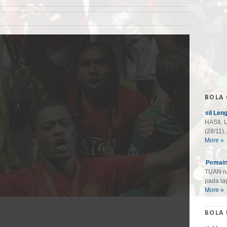
BOLA
Hasil Len
HASIL L
(28/11)..
More »
10 Pemain
TUAN ru
pada lag
More »
BOLA 