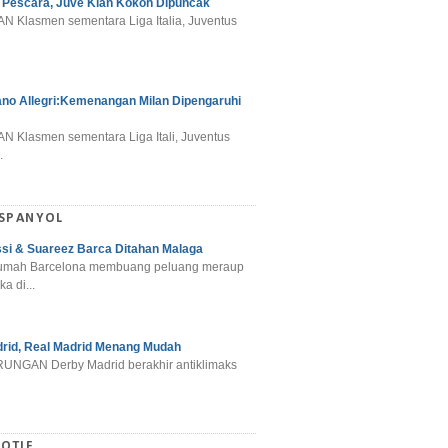
 Pescara, Juve Kian Kokoh Dipuncak
N Klasmen sementara Liga Italia, Juventus
ano Allegri:Kemenangan Milan Dipengaruhi
N Klasmen sementara Liga Itali, Juventus
.
 SPANYOL
si & Suareez Barca Ditahan Malaga
umah Barcelona membuang peluang meraup
ka di...
rid, Real Madrid Menang Mudah
NGAN Derby Madrid berakhir antiklimaks
OTIF