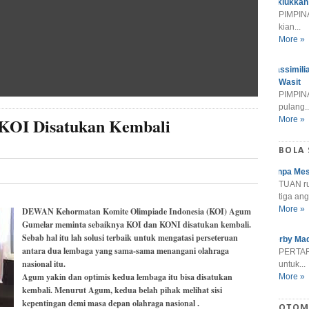
Taklukkan
PIMPINA
kian...
More »
Massimili
Wasit
PIMPINA
pulang..
OI Disatukan Kembali
More »
BOLA
Tanpa Mes
TUAN r
tiga ang
More »
DEWAN Kehormatan Komite Olimpiade Indonesia (KOI) Agum
Gumelar meminta sebaiknya KOI dan KONI disatukan kembali.
Sebab hal itu lah solusi terbaik untuk mengatasi perseteruan
Derby Mad
antara dua lembaga yang sama-sama menangani olahraga
PERTARU
nasional itu.
untuk...
Agum yakin dan optimis kedua lembaga itu bisa disatukan
More »
kembali. Menurut Agum, kedua belah pihak melihat sisi
kepentingan demi masa depan olahraga nasional .
OTOM