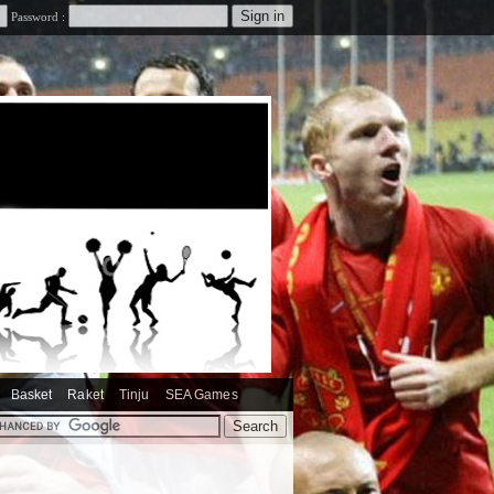
Password :
Basket
Raket
Tinju
SEA Games