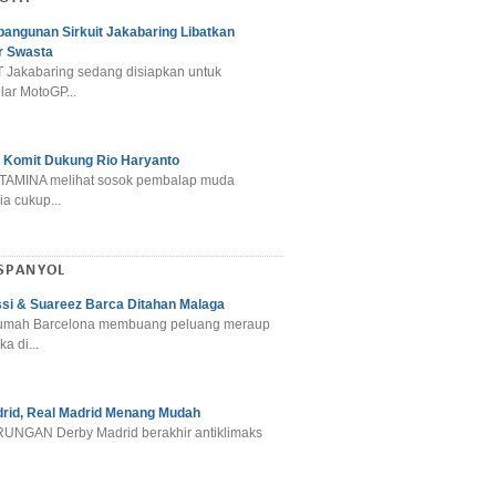
angunan Sirkuit Jakabaring Libatkan
r Swasta
 Jakabaring sedang disiapkan untuk
ar MotoGP...
 Komit Dukung Rio Haryanto
TAMINA melihat sosok pembalap muda
a cukup...
SPANYOL
si & Suareez Barca Ditahan Malaga
umah Barcelona membuang peluang meraup
ka di...
rid, Real Madrid Menang Mudah
NGAN Derby Madrid berakhir antiklimaks