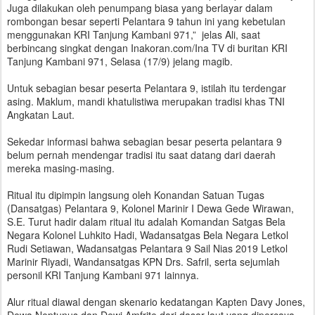
Juga dilakukan oleh penumpang biasa yang berlayar dalam
rombongan besar seperti Pelantara 9 tahun ini yang kebetulan
menggunakan KRI Tanjung Kambani 971,” jelas Ali, saat
berbincang singkat dengan Inakoran.com/Ina TV di buritan KRI
Tanjung Kambani 971, Selasa (17/9) jelang magib.
Untuk sebagian besar peserta Pelantara 9, istilah itu terdengar
asing. Maklum, mandi khatulistiwa merupakan tradisi khas TNI
Angkatan Laut.
Sekedar informasi bahwa sebagian besar peserta pelantara 9
belum pernah mendengar tradisi itu saat datang dari daerah
mereka masing-masing.
Ritual itu dipimpin langsung oleh Konandan Satuan Tugas
(Dansatgas) Pelantara 9, Kolonel Marinir I Dewa Gede Wirawan,
S.E. Turut hadir dalam ritual itu adalah Komandan Satgas Bela
Negara Kolonel Luhkito Hadi, Wadansatgas Bela Negara Letkol
Rudi Setiawan, Wadansatgas Pelantara 9 Sail Nias 2019 Letkol
Marinir Riyadi, Wandansatgas KPN Drs. Safril, serta sejumlah
personil KRI Tanjung Kambani 971 lainnya.
Alur ritual diawal dengan skenario kedatangan Kapten Davy Jones,