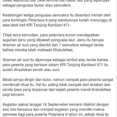
Dewa Neptunus dan Dewi Amfrite dari dasar laut yang dipercaya
sebagai penguasa lautan atau samudera.
Kedatangan ketiga penguasa samudera itu disambut meriah oleh
para kontingen Pelantara 9 yang sebelumnya sudah menunggu di
atas deck heli KRI Tanjung Kambani 971.
Tidak lama kemudian, para pelantara konon mendapatkan
suguhan jamu yang dibawah penguasa laut. Jamu itu berupa
siraman air suci yang diambil dari 7 samudera sebagai tanda
bahwa mereka telah melewati Khatulistiwa.
Siraman air suci itu dipercaya sebagai simbol atau tanda bahwa
para peserta yang berlayar dalam KRI Tanjung Kambani 971 itu
sudah dinyatakan bersih atau suci.
Meski airnya dingin dan kotor, namun nampak para peserta sangat
menikmati ritual itu. Hal itu, paling tidak nampak dari teriakan dan
canda tawa yang terpancar dari wajah peserta mandi khatulsitiwa
pagi kemarin.
Kegiatan sakral tanggal 16 Septemeber kemarin diakhiri dengan
sesi foto bersama dan menjadi kegiatan yang memiliki makna
istimewa bagi para peserta Pelantara 9 tahun ini, sebab ritual itu