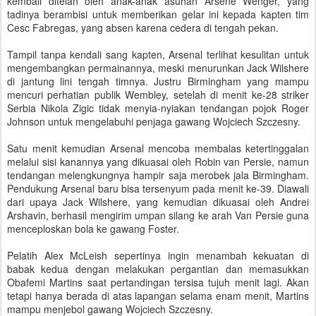
kembali ditelan oleh anak-anak asuhan Arsene Wenger, yang
tadinya berambisi untuk memberikan gelar ini kepada kapten tim
Cesc Fabregas, yang absen karena cedera di tengah pekan.
Tampil tanpa kendali sang kapten, Arsenal terlihat kesulitan untuk
mengembangkan permainannya, meski menurunkan Jack Wilshere
di jantung lini tengah timnya. Justru Birmingham yang mampu
mencuri perhatian publik Wembley, setelah di menit ke-28 striker
Serbia Nikola Zigic tidak menyia-nyiakan tendangan pojok Roger
Johnson untuk mengelabuhi penjaga gawang Wojciech Szczesny.
Satu menit kemudian Arsenal mencoba membalas ketertinggalan
melalui sisi kanannya yang dikuasai oleh Robin van Persie, namun
tendangan melengkungnya hampir saja merobek jala Birmingham.
Pendukung Arsenal baru bisa tersenyum pada menit ke-39. Diawali
dari upaya Jack Wilshere, yang kemudian dikuasai oleh Andrei
Arshavin, berhasil mengirim umpan silang ke arah Van Persie guna
menceploskan bola ke gawang Foster.
Pelatih Alex McLeish sepertinya ingin menambah kekuatan di
babak kedua dengan melakukan pergantian dan memasukkan
Obafemi Martins saat pertandingan tersisa tujuh menit lagi. Akan
tetapi hanya berada di atas lapangan selama enam menit, Martins
mampu menjebol gawang Wojciech Szczesny.