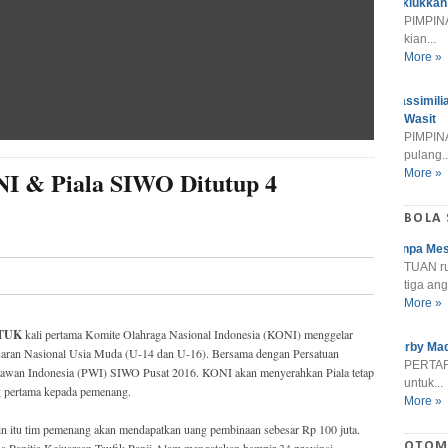
Taklukkan
PIMPINA
kian...
More »
Massimili
Wasit
PIMPINA
pulang..
NI & Piala SIWO Ditutup 4
More »
BOLA
Tanpa Mes
TUAN r
tiga ang
More »
TUK
kali pertama Komite Olahraga Nasional Indonesia (KONI) menggelar
Derby Mad
aran Nasional Usia Muda (U-14 dan U-16). Bersama dengan Persatuan
PERTARU
awan Indonesia (PWI) SIWO Pusat 2016. KONI akan menyerahkan Piala tetap
untuk...
 pertama kepada pemenang.
More »
in itu tim pemenang akan mendapatkan uang pembinaan sebesar Rp 100 juta.
OTOM
a Panitia Kejuaraan Taufik Panji Alam mengatakan hampir 34 provinsi