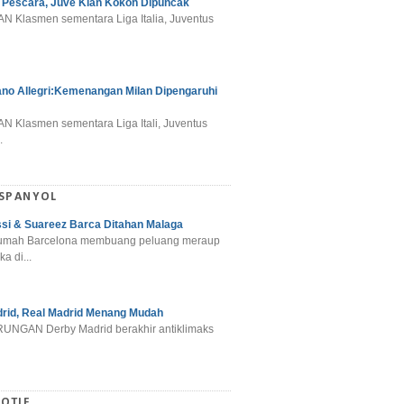
 Pescara, Juve Kian Kokoh Dipuncak
N Klasmen sementara Liga Italia, Juventus
ano Allegri:Kemenangan Milan Dipengaruhi
N Klasmen sementara Liga Itali, Juventus
.
 SPANYOL
si & Suareez Barca Ditahan Malaga
umah Barcelona membuang peluang meraup
ka di...
rid, Real Madrid Menang Mudah
NGAN Derby Madrid berakhir antiklimaks
OTIF