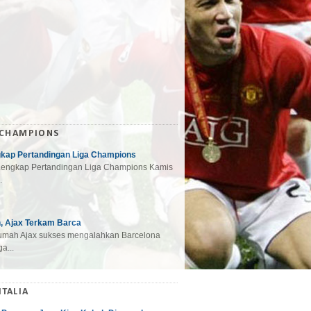
 CHAMPIONS
gkap Pertandingan Liga Champions
engkap Pertandingan Liga Champions Kamis
.
, Ajax Terkam Barca
mah Ajax sukses mengalahkan Barcelona
a...
ITALIA