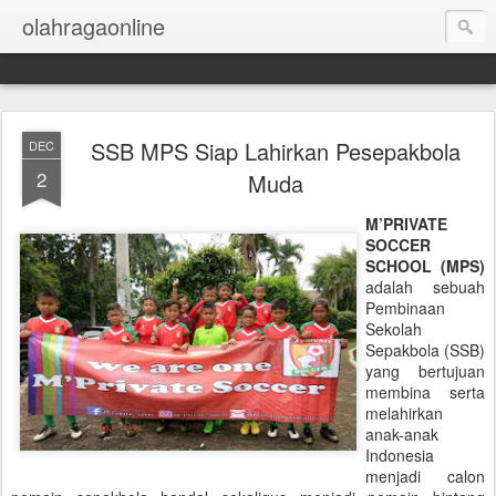
olahragaonline
SSB MPS Siap Lahirkan Pesepakbola
DEC
2
Muda
M’PRIVATE
SOCCER
SCHOOL (MPS)
adalah sebuah
Pembinaan
Sekolah
Sepakbola (SSB)
yang bertujuan
membina serta
melahirkan
anak-anak
Indonesia
menjadi calon