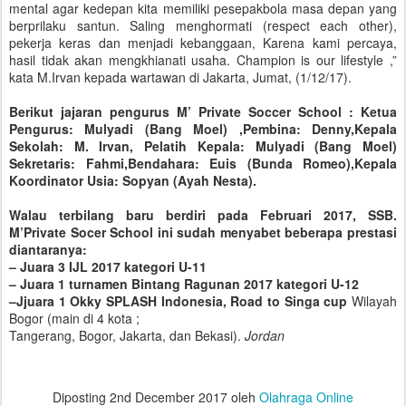
mental agar kedepan kita memiliki pesepakbola masa depan yang
berprilaku santun. Saling menghormati (respect each other),
pekerja keras dan menjadi kebanggaan, Karena kami percaya,
hasil tidak akan mengkhianati usaha. Champion is our lifestyle ,”
kata M.Irvan kepada wartawan di Jakarta, Jumat, (1/12/17).
Berikut jajaran pengurus M’ Private Soccer School : Ketua
Pengurus: Mulyadi (Bang Moel) ,Pembina: Denny,Kepala
Sekolah: M. Irvan, Pelatih Kepala: Mulyadi (Bang Moel)
Sekretaris: Fahmi,Bendahara: Euis (Bunda Romeo),Kepala
Koordinator Usia: Sopyan (Ayah Nesta).
Walau terbilang baru berdiri pada Februari 2017, SSB.
M’Private Socer School ini sudah menyabet beberapa prestasi
diantaranya:
– Juara 3 IJL 2017 kategori U-11
– Juara 1 turnamen Bintang Ragunan 2017 kategori U-12
–Jjuara 1 Okky SPLASH Indonesia, Road to Singa cup
Wilayah
Bogor (main di 4 kota ;
Tangerang, Bogor, Jakarta, dan Bekasi).
Jordan
Diposting
2nd December 2017
oleh
Olahraga Online