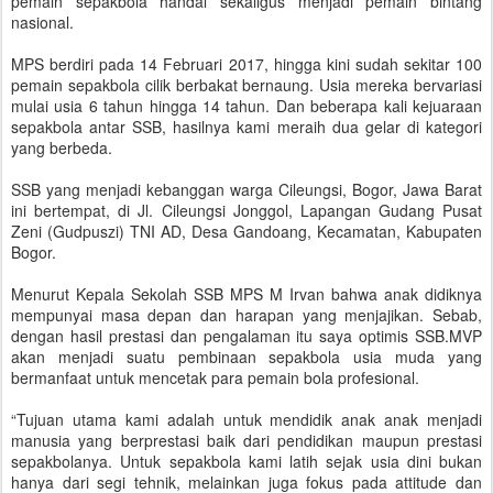
pemain sepakbola handal sekaligus menjadi pemain bintang
nasional.
MPS berdiri pada 14 Februari 2017, hingga kini sudah sekitar 100
pemain sepakbola cilik berbakat bernaung. Usia mereka bervariasi
mulai usia 6 tahun hingga 14 tahun. Dan beberapa kali kejuaraan
sepakbola antar SSB, hasilnya kami meraih dua gelar di kategori
yang berbeda.
SSB yang menjadi kebanggan warga Cileungsi, Bogor, Jawa Barat
ini bertempat, di Jl. Cileungsi Jonggol, Lapangan Gudang Pusat
Zeni (Gudpuszi) TNI AD, Desa Gandoang, Kecamatan, Kabupaten
Bogor.
Menurut Kepala Sekolah SSB MPS M Irvan bahwa anak didiknya
mempunyai masa depan dan harapan yang menjajikan. Sebab,
dengan hasil prestasi dan pengalaman itu saya optimis SSB.MVP
akan menjadi suatu pembinaan sepakbola usia muda yang
bermanfaat untuk mencetak para pemain bola profesional.
“Tujuan utama kami adalah untuk mendidik anak anak menjadi
manusia yang berprestasi baik dari pendidikan maupun prestasi
sepakbolanya. Untuk sepakbola kami latih sejak usia dini bukan
hanya dari segi tehnik, melainkan juga fokus pada attitude dan