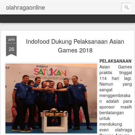
olahragaonline
Indofood Dukung Pelaksanaan Asian
APR
26
Games 2018
PELAKSANAAN
Asian Games
praktis tinggal
114 hari lagi.
Namun yang
sangat
menggembiraka
n adalah para
sponsor masih
berdatangan
untuk
mendukung
even olahraga