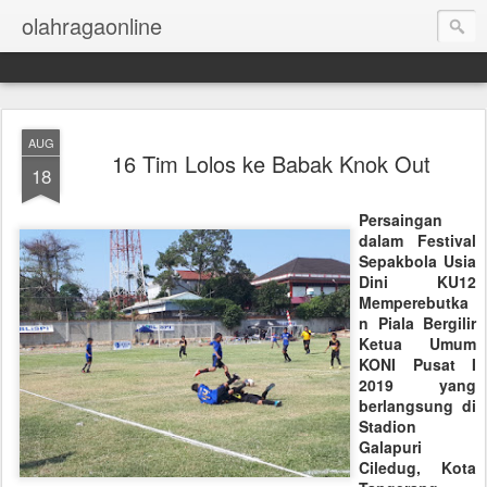
olahragaonline
AUG
16 Tim Lolos ke Babak Knok Out
18
Persaingan
dalam Festival
Sepakbola Usia
Dini KU12
Memperebutka
n Piala Bergilir
Ketua Umum
KONI Pusat I
2019 yang
berlangsung di
Stadion
Galapuri
Ciledug, Kota