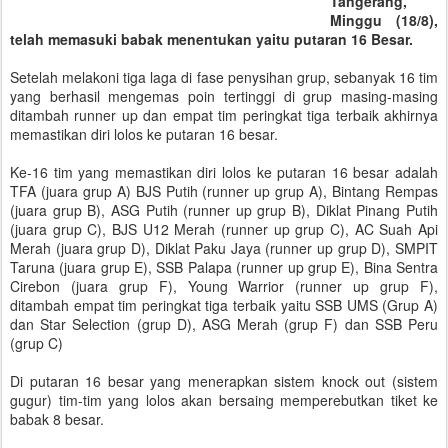
Tangerang,
Minggu (18/8),
telah memasuki babak menentukan yaitu putaran 16 Besar.
Setelah melakoni tiga laga di fase penysihan grup, sebanyak 16 tim
yang berhasil mengemas poin tertinggi di grup masing-masing
ditambah runner up dan empat tim peringkat tiga terbaik akhirnya
memastikan diri lolos ke putaran 16 besar.
Ke-16 tim yang memastikan diri lolos ke putaran 16 besar adalah
TFA (juara grup A) BJS Putih (runner up grup A), Bintang Rempas
(juara grup B), ASG Putih (runner up grup B), Diklat Pinang Putih
(juara grup C), BJS U12 Merah (runner up grup C), AC Suah Api
Merah (juara grup D), Diklat Paku Jaya (runner up grup D), SMPIT
Taruna (juara grup E), SSB Palapa (runner up grup E), Bina Sentra
Cirebon (juara grup F), Young Warrior (runner up grup F),
ditambah empat tim peringkat tiga terbaik yaitu SSB UMS (Grup A)
dan Star Selection (grup D), ASG Merah (grup F) dan SSB Peru
(grup C)
Di putaran 16 besar yang menerapkan sistem knock out (sistem
gugur) tim-tim yang lolos akan bersaing memperebutkan tiket ke
babak 8 besar.