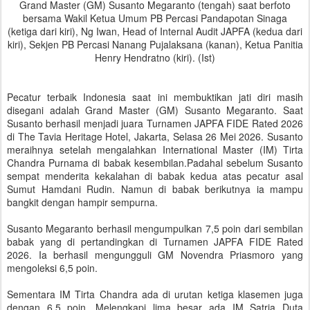
Grand Master (GM) Susanto Megaranto (tengah) saat berfoto
bersama Wakil Ketua Umum PB Percasi Pandapotan Sinaga
(ketiga dari kiri), Ng Iwan, Head of Internal Audit JAPFA (kedua dari
kiri), Sekjen PB Percasi Nanang Pujalaksana (kanan), Ketua Panitia
Henry Hendratno (kiri). (Ist)
Pecatur terbaik Indonesia saat ini membuktikan jati diri masih
disegani adalah Grand Master (GM) Susanto Megaranto. Saat
Susanto berhasil menjadi juara Turnamen JAPFA FIDE Rated 2026
di The Tavia Heritage Hotel, Jakarta, Selasa 26 Mei 2026. Susanto
meraihnya setelah mengalahkan International Master (IM) Tirta
Chandra Purnama di babak kesembilan.Padahal sebelum Susanto
sempat menderita kekalahan di babak kedua atas pecatur asal
Sumut Hamdani Rudin. Namun di babak berikutnya ia mampu
bangkit dengan hampir sempurna.
Susanto Megaranto berhasil mengumpulkan 7,5 poin dari sembilan
babak yang di pertandingkan di Turnamen JAPFA FIDE Rated
2026. Ia berhasil mengungguli GM Novendra Priasmoro yang
mengoleksi 6,5 poin.
Sementara IM Tirta Chandra ada di urutan ketiga klasemen juga
dengan 6,5 poin. Melengkapi lima besar ada IM Satria Duta