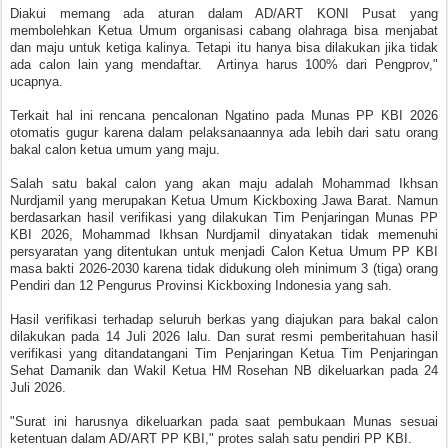
Diakui memang ada aturan dalam AD/ART KONI Pusat yang
membolehkan Ketua Umum organisasi cabang olahraga bisa menjabat
dan maju untuk ketiga kalinya. Tetapi itu hanya bisa dilakukan jika tidak
ada calon lain yang mendaftar. Artinya harus 100% dari Pengprov,"
ucapnya.
Terkait hal ini rencana pencalonan Ngatino pada Munas PP KBI 2026
otomatis gugur karena dalam pelaksanaannya ada lebih dari satu orang
bakal calon ketua umum yang maju.
Salah satu bakal calon yang akan maju adalah Mohammad Ikhsan
Nurdjamil yang merupakan Ketua Umum Kickboxing Jawa Barat. Namun
berdasarkan hasil verifikasi yang dilakukan Tim Penjaringan Munas PP
KBI 2026, Mohammad Ikhsan Nurdjamil dinyatakan tidak memenuhi
persyaratan yang ditentukan untuk menjadi Calon Ketua Umum PP KBI
masa bakti 2026-2030 karena tidak didukung oleh minimum 3 (tiga) orang
Pendiri dan 12 Pengurus Provinsi Kickboxing Indonesia yang sah.
Hasil verifikasi terhadap seluruh berkas yang diajukan para bakal calon
dilakukan pada 14 Juli 2026 lalu. Dan surat resmi pemberitahuan hasil
verifikasi yang ditandatangani Tim Penjaringan Ketua Tim Penjaringan
Sehat Damanik dan Wakil Ketua HM Rosehan NB dikeluarkan pada 24
Juli 2026.
"Surat ini harusnya dikeluarkan pada saat pembukaan Munas sesuai
ketentuan dalam AD/ART PP KBI," protes salah satu pendiri PP KBI.