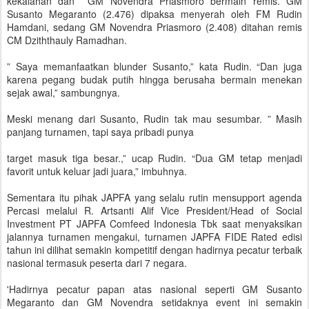
kekalahan dan GM Novendra Priasmoro bermain remis. GM
Susanto Megaranto (2.476) dipaksa menyerah oleh FM Rudin
Hamdani, sedang GM Novendra Priasmoro (2.408) ditahan remis
CM Dziththauly Ramadhan.
” Saya memanfaatkan blunder Susanto,” kata Rudin. “Dan juga
karena pegang budak putih hingga berusaha bermain menekan
sejak awal,” sambungnya.
Meski menang dari Susanto, Rudin tak mau sesumbar. ” Masih
panjang turnamen, tapi saya pribadi punya
target masuk tiga besar.,” ucap Rudin. “Dua GM tetap menjadi
favorit untuk keluar jadi juara,” imbuhnya.
Sementara itu pihak JAPFA yang selalu rutin mensupport agenda
Percasi melalui R. Artsanti Alif Vice President/Head of Social
Investment PT JAPFA Comfeed Indonesia Tbk saat menyaksikan
jalannya turnamen mengakui, turnamen JAPFA FIDE Rated edisi
tahun ini dilihat semakin kompetitif dengan hadirnya pecatur terbaik
nasional termasuk peserta dari 7 negara.
'Hadirnya pecatur papan atas nasional seperti GM Susanto
Megaranto dan GM Novendra setidaknya event ini semakin