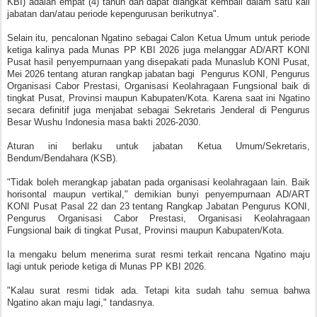
KBI) adalah empat (4) tahun dan dapat diangkat kembali dalam satu kali
jabatan dan/atau periode kepengurusan berikutnya".
Selain itu, pencalonan Ngatino sebagai Calon Ketua Umum untuk periode
ketiga kalinya pada Munas PP KBI 2026 juga melanggar AD/ART KONI
Pusat hasil penyempurnaan yang disepakati pada Munaslub KONI Pusat,
Mei 2026 tentang aturan rangkap jabatan bagi Pengurus KONI, Pengurus
Organisasi Cabor Prestasi, Organisasi Keolahragaan Fungsional baik di
tingkat Pusat, Provinsi maupun Kabupaten/Kota. Karena saat ini Ngatino
secara definitif juga menjabat sebagai Sekretaris Jenderal di Pengurus
Besar Wushu Indonesia masa bakti 2026-2030.
Aturan ini berlaku untuk jabatan Ketua Umum/Sekretaris,
Bendum/Bendahara (KSB).
"Tidak boleh merangkap jabatan pada organisasi keolahragaan lain. Baik
horisontal maupun vertikal," demikian bunyi penyempurnaan AD/ART
KONI Pusat Pasal 22 dan 23 tentang Rangkap Jabatan Pengurus KONI,
Pengurus Organisasi Cabor Prestasi, Organisasi Keolahragaan
Fungsional baik di tingkat Pusat, Provinsi maupun Kabupaten/Kota.
Ia mengaku belum menerima surat resmi terkait rencana Ngatino maju
lagi untuk periode ketiga di Munas PP KBI 2026.
"Kalau surat resmi tidak ada. Tetapi kita sudah tahu semua bahwa
Ngatino akan maju lagi," tandasnya.