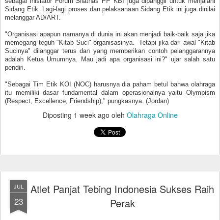
sebagai inisiator Forum Silatnas PP KBI juga dipanggil untuk menjalani
Sidang Etik. Lagi-lagi proses dan pelaksanaan Sidang Etik ini juga dinilai
melanggar AD/ART.
"Organisasi apapun namanya di dunia ini akan menjadi baik-baik saja jika
memegang teguh "Kitab Suci" organisasinya. Tetapi jika dari awal "Kitab
Sucinya" dilanggar terus dan yang memberikan contoh pelanggarannya
adalah Ketua Umumnya. Mau jadi apa organisasi ini?" ujar salah satu
pendiri.
"Sebagai Tim Etik KOI (NOC) harusnya dia paham betul bahwa olahraga
itu memiliki dasar fundamental dalam operasionalnya yaitu Olympism
(Respect, Excellence, Friendship)," pungkasnya. (Jordan)
Diposting
1 week ago
oleh
Olahraga Online
Atlet Panjat Tebing Indonesia Sukses Raih
JUL
23
Perak