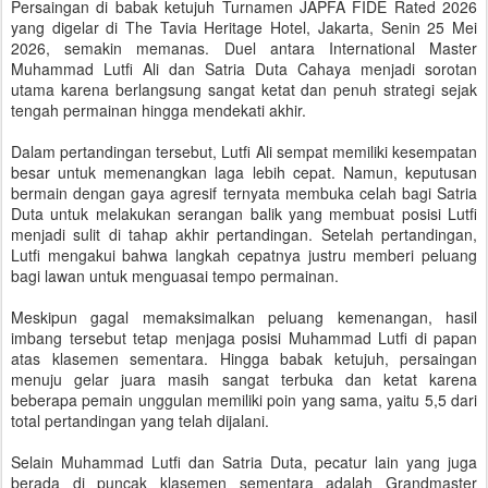
Persaingan di babak ketujuh Turnamen JAPFA FIDE Rated 2026
yang digelar di The Tavia Heritage Hotel, Jakarta, Senin 25 Mei
2026, semakin memanas. Duel antara International Master
Muhammad Lutfi Ali dan Satria Duta Cahaya menjadi sorotan
utama karena berlangsung sangat ketat dan penuh strategi sejak
tengah permainan hingga mendekati akhir.
Dalam pertandingan tersebut, Lutfi Ali sempat memiliki kesempatan
besar untuk memenangkan laga lebih cepat. Namun, keputusan
bermain dengan gaya agresif ternyata membuka celah bagi Satria
Duta untuk melakukan serangan balik yang membuat posisi Lutfi
menjadi sulit di tahap akhir pertandingan. Setelah pertandingan,
Lutfi mengakui bahwa langkah cepatnya justru memberi peluang
bagi lawan untuk menguasai tempo permainan.
Meskipun gagal memaksimalkan peluang kemenangan, hasil
imbang tersebut tetap menjaga posisi Muhammad Lutfi di papan
atas klasemen sementara. Hingga babak ketujuh, persaingan
menuju gelar juara masih sangat terbuka dan ketat karena
beberapa pemain unggulan memiliki poin yang sama, yaitu 5,5 dari
total pertandingan yang telah dijalani.
Selain Muhammad Lutfi dan Satria Duta, pecatur lain yang juga
berada di puncak klasemen sementara adalah Grandmaster