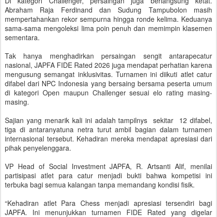
Di kategori Challenger, persaingan juga berlangsung ketat.
Abraham Raja Ferdinand dan Sudung Tampubolon masih
mempertahankan rekor sempurna hingga ronde kelima. Keduanya
sama-sama mengoleksi lima poin penuh dan memimpin klasemen
sementara.
Tak hanya menghadirkan persaingan sengit antarapecatur
nasional, JAPFA FIDE Rated 2026 juga mendapat perhatian karena
mengusung semangat inklusivitas. Turnamen ini diikuti atlet catur
difabel dari NPC Indonesia yang bersaing bersama peserta umum
di kategori Open maupun Challenger sesuai elo rating masing-
masing.
Sajian yang menarik kali ini adalah tampilnys sekitar 12 difabel,
tiga di antaranyatuna netra turut ambil bagian dalam turnamen
internasional tersebut. Kehadiran mereka mendapat apresiasi dari
pihak penyelenggara.
VP Head of Social Investment JAPFA, R. Artsanti Alif, menilai
partisipasi atlet para catur menjadi bukti bahwa kompetisi ini
terbuka bagi semua kalangan tanpa memandang kondisi fisik.
“Kehadiran atlet Para Chess menjadi apresiasi tersendiri bagi
JAPFA. Ini menunjukkan turnamen FIDE Rated yang digelar