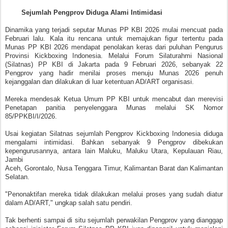
Sejumlah Pengprov Diduga Alami Intimidasi
Dinamika yang terjadi seputar Munas PP KBI 2026 mulai mencuat pada
Februari lalu. Kala itu rencana untuk memajukan figur tertentu pada
Munas PP KBI 2026 mendapat penolakan keras dari puluhan Pengurus
Provinsi Kickboxing Indonesia. Melalui Forum Silaturahmi Nasional
(Silatnas) PP KBI di Jakarta pada 9 Februari 2026, sebanyak 22
Pengprov yang hadir menilai proses menuju Munas 2026 penuh
kejanggalan dan dilakukan di luar ketentuan AD/ART organisasi.
Mereka mendesak Ketua Umum PP KBI untuk mencabut dan merevisi
Penetapan panitia penyelenggara Munas melalui SK Nomor
85/PPKBI/I/2026.
Usai kegiatan Silatnas sejumlah Pengprov Kickboxing Indonesia diduga
mengalami intimidasi. Bahkan sebanyak 9 Pengprov dibekukan
kepengurusannya, antara lain Maluku, Maluku Utara, Kepulauan Riau,
Jambi
Aceh, Gorontalo, Nusa Tenggara Timur, Kalimantan Barat dan Kalimantan
Selatan.
"Penonaktifan mereka tidak dilakukan melalui proses yang sudah diatur
dalam AD/ART," ungkap salah satu pendiri.
Tak berhenti sampai di situ sejumlah perwakilan Pengprov yang dianggap