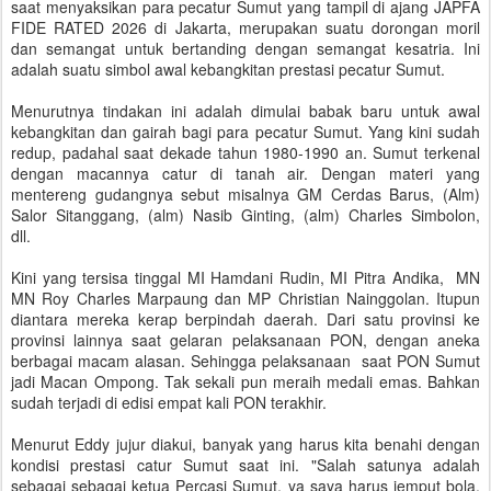
saat menyaksikan para pecatur Sumut yang tampil di ajang JAPFA
FIDE RATED 2026 di Jakarta, merupakan suatu dorongan moril
dan semangat untuk bertanding dengan semangat kesatria. Ini
adalah suatu simbol awal kebangkitan prestasi pecatur Sumut.
Menurutnya tindakan ini adalah dimulai babak baru untuk awal
kebangkitan dan gairah bagi para pecatur Sumut. Yang kini sudah
redup, padahal saat dekade tahun 1980-1990 an. Sumut terkenal
dengan macannya catur di tanah air. Dengan materi yang
mentereng gudangnya sebut misalnya GM Cerdas Barus, (Alm)
Salor Sitanggang, (alm) Nasib Ginting, (alm) Charles Simbolon,
dll.
Kini yang tersisa tinggal MI Hamdani Rudin, MI Pitra Andika, MN
MN Roy Charles Marpaung dan MP Christian Nainggolan. Itupun
diantara mereka kerap berpindah daerah. Dari satu provinsi ke
provinsi lainnya saat gelaran pelaksanaan PON, dengan aneka
berbagai macam alasan. Sehingga pelaksanaan saat PON Sumut
jadi Macan Ompong. Tak sekali pun meraih medali emas. Bahkan
sudah terjadi di edisi empat kali PON terakhir.
Menurut Eddy jujur diakui, banyak yang harus kita benahi dengan
kondisi prestasi catur Sumut saat ini. "Salah satunya adalah
sebagai sebagai ketua Percasi Sumut, ya saya harus jemput bola.