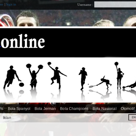
ter
|
Sign in
Username :
ris
Bola Spanyol
Bola Jerman
Bola Champions
Bola Nasional
Otomotif
i
Iklan