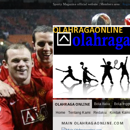
Sporty Magazine official website | Members area :
Regis
OLAHRAGAONLINE
OLAHRAGA ONLINE
Bola Italia
Bola Ingg
Home
Tentang Kami
Redaksi
Kontak Kam
MAIN OLAHRAGAONLINE.COM