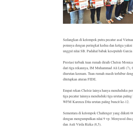
Sedangkan di kelompok putra pecatur asal Vietn
poinnya dengan peringkat kedua dan ketiga yak
unggul nilai SB. Padahal babak kesepuluh Garci
Prestasi terbaik tuan rumah diraih Chelsie Monic
dari tiga rekannya, IM Muhammad Ali Lutfi (7),
diurutan keenam. Tuan rumah masih terhibur den
ditetapkan aturan FIDE.
Empat rekan Chelsie lainya hanya menduduku pe
tiga pecatur lainnya menduduki tiga urutan pali
WFM Karenza Dita urutan paling buncit ke-12.
Sementara di kelompok Challenger yang diikuti 6
dengan mengumpulkan nilai 9 vp. Menyusul dua pe
dan Auli Virda Rizka (8,5).