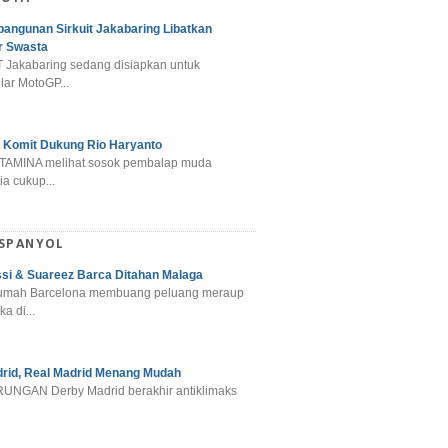
angunan Sirkuit Jakabaring Libatkan
r Swasta
 Jakabaring sedang disiapkan untuk
ar MotoGP...
 Komit Dukung Rio Haryanto
TAMINA melihat sosok pembalap muda
a cukup...
 SPANYOL
si & Suareez Barca Ditahan Malaga
umah Barcelona membuang peluang meraup
ka di...
rid, Real Madrid Menang Mudah
NGAN Derby Madrid berakhir antiklimaks