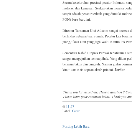
Secara keseluruhan prestasi pecatur Indonesa sa
motivasi dan kemauan. Seakan-akan mereka berta
tampil adalah pecatur terbaik yang dimiliki Indones
PON) baru-baru ini.
Direktur Turnamen Utut Adianto sangat kecewa de
bertindak sebagai tuan rumah. Pecatur kita bisa 
juang,” kata Utut yang juga Wakil Ketum PB Perc
Sementara Kabid Binpres Percasi Kristianus Liem
sangat mengejutkan semua pihak. Yang diluar per
bermain taktis dan tangguh. Namun justru bermain
kita,” kata Kris sapaan akrab pria ini.
Jordan
Thank you for visited me, Have a question ? Co
Please leave your comment below. Thank you and
di
11.37
Label:
Catur
Posting Lebih Baru