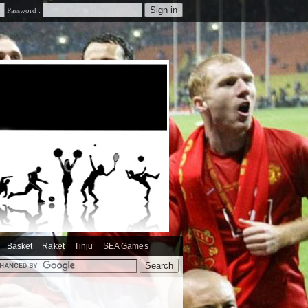
Password :
Basket
Raket
Tinju
SEA Games