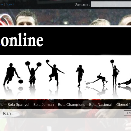
ter
|
Sign in
Username :
ris
Bola Spanyol
Bola Jerman
Bola Champions
Bola Nasional
Otomotif
i
Iklan