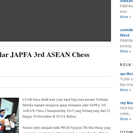
Taklukkan
PIMPINA
kian...
More »
Massimili
Wasit
PIMPINA
pulang..
lar JAPFA 3rd ASEAN Chess
More »
BOLA
Tanpa Mes
TUAN r
tiga ang
More »
LUAR biasa itulah kata yang tepat bagi para pecatur Vietnam.
Derby Mad
Mereka mampu mengusai ajang turnamen catur JAPFA 3rd
PERTARU
ASEAN Chess Championship 2015 yang berlangsung dari 22
untuk...
hingga 30 Desember di SCUA Bekasi.
More »
Nomor putri menjadi milik WGM Nguyen Thi Mai Hung yang
OTOM
mengantongi nilai 9 vp. Menyingkirkan peringkat duo Filipina,