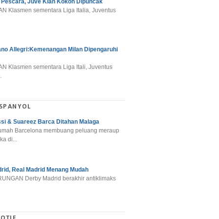
 Pescara, Juve Kian Kokoh Dipuncak
N Klasmen sementara Liga Italia, Juventus
ano Allegri:Kemenangan Milan Dipengaruhi
N Klasmen sementara Liga Itali, Juventus
.
 SPANYOL
si & Suareez Barca Ditahan Malaga
umah Barcelona membuang peluang meraup
ka di...
rid, Real Madrid Menang Mudah
NGAN Derby Madrid berakhir antiklimaks
OTIF