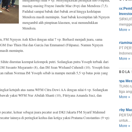
masing-masing Frayne Janelle Mae (8vp) dan Mendoza (7,5).
Alex:Pemb
Padahal sampai babak dari babak awal hingga kedelapan
Investo
Mendoza masih meminpin. Saat babak kesempilan lah Nguyen
SIRKUIT
mengambil alih pimpinan klasmen, usai menundukkan
menggel
Mendoza.
More »
am, FM Nguyen Anh Khoi dengan nilai 7 vp. Berhasil menjadi juara, sama
Pertamina
ni GM Dao Thien Hai dan Garcia Jan Emmanuel (Filipana). Namun Nguyen
PT PER
a masih meminpin.
Indonesi
More »
a Sihite diurutan keempat kelompok putri. Sedangkan putra Yoseph terbaik dari
 GM Susanto Megaranto (8), dan IM Sean Wishand Cuhendi (10). Yoseph finis
BOLA
gan raihan Normaa IM Yoseph sebab ia mampu meraih 5,5 vp batas poin yang
Tanpa Mes
TUAN r
ringkat ketujuh atas nama WFM Citra Dewi AA dengan nilai 6 vp. Sedangkan
tiga ang
ng bawah yakni WFM Nur Abidah Shanti (10), Fitriyana Amanda Suci, dan
More »
Derby Mad
6 pecatur, keluar sebagai juara pecatur asal DKI Jakarta FM Syarif Mahmud
PERTARU
catur lainnya di peringkat kedua dan ketiga yakni Pratama Constantius (9 vp)
untuk...
More »