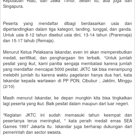
Kepulauan Riau, dan Jawa Timur. Selain itu, ada juga dari
Singapura.
Peserta yang mendaftar dibagi berdasarkan usia dan
dipertandingkan dalam tiga kategori, tanding, tunggal, dan ganda.
Untuk usia 8-12 tahun disebut usia dini, 13-14 tahun (Praremaja)
dan 15-17 tahub (Remaja).
Menurut Ketua Pelaksana Iskandar, even ini akan memperebutkan
medali, sertifikat, dan penghargaan tim terbaik. “Untuk jumlah
pesilat yang ikut, kami panitia sengaja membatasi karena jumlah
yang mendaftar mencapai 5000 pesilat. JKTC tak bisa menampung
melebihi jumlah itu karena waktu pagelaran hanya dua hari, kata
Iskandar kepada wartawan di PP PON, Cibubur , Jaktim, Minggu
(2/10)
Masih menurut Iskandar, ke depan mungkin kita bisa tingkatkan
lagi peserta yang ikut. Baik pesilat dalam maupun dari luar negeri.
"Kegiatan JKTC ini sudah memasuki tahun keempat dan
pesertanya terus meningkat, " kata peraih medali emas SEA
Games 1997 Jakarta itu. Iskandar juga berharap dukungan dari
pemerintah dan sector swasta.