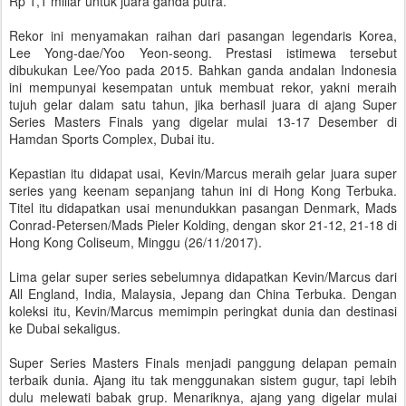
Rp 1,1 miliar untuk juara ganda putra.
Rekor ini menyamakan raihan dari pasangan legendaris Korea,
Lee Yong-dae/Yoo Yeon-seong. Prestasi istimewa tersebut
dibukukan Lee/Yoo pada 2015. Bahkan ganda andalan Indonesia
ini mempunyai kesempatan untuk membuat rekor, yakni meraih
tujuh gelar dalam satu tahun, jika berhasil juara di ajang Super
Series Masters Finals yang digelar mulai 13-17 Desember di
Hamdan Sports Complex, Dubai itu.
Kepastian itu didapat usai, Kevin/Marcus meraih gelar juara super
series yang keenam sepanjang tahun ini di Hong Kong Terbuka.
Titel itu didapatkan usai menundukkan pasangan Denmark, Mads
Conrad-Petersen/Mads Pieler Kolding, dengan skor 21-12, 21-18 di
Hong Kong Coliseum, Minggu (26/11/2017).
Lima gelar super series sebelumnya didapatkan Kevin/Marcus dari
All England, India, Malaysia, Jepang dan China Terbuka. Dengan
koleksi itu, Kevin/Marcus memimpin peringkat dunia dan destinasi
ke Dubai sekaligus.
Super Series Masters Finals menjadi panggung delapan pemain
terbaik dunia. Ajang itu tak menggunakan sistem gugur, tapi lebih
dulu melewati babak grup. Menariknya, ajang yang digelar mulai