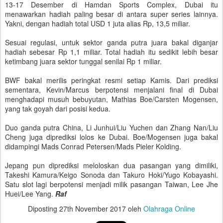
13-17 Desember di Hamdan Sports Complex, Dubai itu
menawarkan hadiah paling besar di antara super series lainnya.
Yakni, dengan hadiah total USD 1 juta alias Rp, 13,5 miliar.
Sesuai regulasi, untuk sektor ganda putra juara bakal diganjar
hadiah sebesar Rp 1,1 miliar. Total hadiah itu sedikit lebih besar
ketimbang juara sektor tunggal senilai Rp 1 miliar.
BWF bakal merilis peringkat resmi setiap Kamis. Dari prediksi
sementara, Kevin/Marcus berpotensi menjalani final di Dubai
menghadapi musuh bebuyutan, Mathias Boe/Carsten Mogensen,
yang tak goyah dari posisi kedua.
Duo ganda putra China, Li Junhui/Liu Yuchen dan Zhang Nan/Liu
Cheng juga diprediksi lolos ke Dubai. Boe/Mogensen juga bakal
didampingi Mads Conrad Petersen/Mads Pieler Kolding.
Jepang pun diprediksi meloloskan dua pasangan yang dimiliki,
Takeshi Kamura/Keigo Sonoda dan Takuro Hoki/Yugo Kobayashi.
Satu slot lagi berpotensi menjadi milik pasangan Taiwan, Lee Jhe
Huei/Lee Yang.
Raf
Diposting
27th November 2017
oleh
Olahraga Online