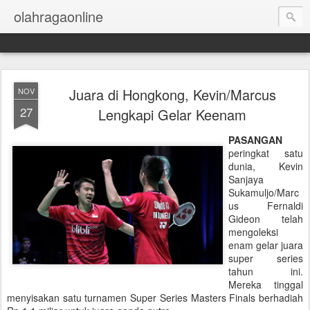
olahragaonline
Juara di Hongkong, Kevin/Marcus
NOV
27
Lengkapi Gelar Keenam
PASANGAN
peringkat satu
dunia, Kevin
Sanjaya
Sukamuljo/Marc
us Fernaldi
Gideon telah
mengoleksi
enam gelar juara
super series
tahun ini.
Mereka tinggal
menyisakan satu turnamen Super Series Masters Finals berhadiah