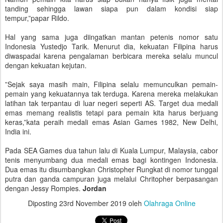
tanding sehingga lawan siapa pun dalam kondisi siap
tempur,”papar Rildo.
Hal yang sama juga diingatkan mantan petenis nomor satu
Indonesia Yustedjo Tarik. Menurut dia, kekuatan Filipina harus
diwaspadai karena pengalaman berbicara mereka selalu muncul
dengan kekuatan kejutan.
”Sejak saya masih main, Filipina selalu memunculkan pemain-
pemain yang kekuatannya tak terduga. Karena mereka melakukan
latihan tak terpantau di luar negeri seperti AS. Target dua medali
emas memang realistis tetapi para pemain kita harus berjuang
keras,”kata peraih medali emas Asian Games 1982, New Delhi,
India ini.
Pada SEA Games dua tahun lalu di Kuala Lumpur, Malaysia, cabor
tenis menyumbang dua medali emas bagi kontingen Indonesia.
Dua emas itu disumbangkan Christopher Rungkat di nomor tunggal
putra dan ganda campuran juga melalui Chritopher berpasangan
dengan Jessy Rompies.
Jordan
Diposting
23rd November 2019
oleh
Olahraga Online