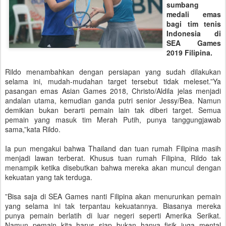
sumbang
medali emas
bagi tim tenis
Indonesia di
SEA Games
2019 Filipina.
Rildo menambahkan dengan persiapan yang sudah dilakukan
selama ini, mudah-mudahan target tersebut tidak meleset.”Ya
pasangan emas Asian Games 2018, Christo/Aldila jelas menjadi
andalan utama, kemudian ganda putri senior Jessy/Bea. Namun
demikian bukan berarti pemain lain tak diberi target. Semua
pemain yang masuk tim Merah Putih, punya tanggungjawab
sama,”kata Rildo.
Ia pun mengakui bahwa Thailand dan tuan rumah Filipina masih
menjadi lawan terberat. Khusus tuan rumah Filipina, Rildo tak
menampik ketika disebutkan bahwa mereka akan muncul dengan
kekuatan yang tak terduga.
”Bisa saja di SEA Games nanti Filipina akan menurunkan pemain
yang selama ini tak terpantau kekuatannya. Biasanya mereka
punya pemain berlatih di luar negeri seperti Amerika Serikat.
Namun pemain kita harus siap bukan hanya fisik juga mental