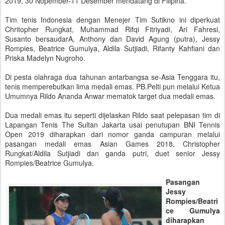
2019, 30 Nopember-11 Desember mendatang di Filipina.
Tim tenis Indonesia dengan Menejer Tim Sutikno ini diperkuat
Chritopher Rungkat, Muhammad Rifqi Fitriyadi, Ari Fahresi,
Susanto bersaudarA, Anthony dan David Agung (putra), Jessy
Rompies, Beatrice Gumulya, Aldila Sutjiadi, Rifanty Kahfiani dan
Priska Madelyn Nugroho.
Di pesta olahraga dua tahunan antarbangsa se-Asia Tenggara itu,
tenis memperebutkan lima medali emas. PB.Pelti pun melalui Ketua
Umumnya Rildo Ananda Anwar mematok target dua medali emas.
Dua medali emas itu seperti dijelaskan Rildo saat pelepasan tim di
Lapangan Tenis The Sultan Jakarta usai penutupan BNI Tennis
Open 2019 diharapkan dari nomor ganda campuran melalui
pasangan medali emas Asian Games 2018, Christopher
Rungkat/Aldila Sutjiadi dan ganda putri, duet senior Jessy
Rompies/Beatrice Gumulya.
Pasangan
Jessy
Rompies/Beatri
ce Gumulya
diharapkan