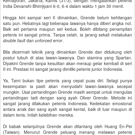
Kemayoran, Jakarta, Kamis (31/3), dengan mengalahkan petenis
India Devanshi Bhimjiyani 6-0, 6-4 dalam waktu 1 jam 30 menit.
Hingga kini sampai seri II dimainkan, Grende belum kehilangan
satu pun. Hebatnya lagi beberapa lawanya hanya diberi angka nol.
Baik set pertama maupun set kedua. Boleh dibilang penampilan
petenis ini sangat prima. Tanpa celah, ia jarang sekali melakukan
double fault
dan
unforced error
.
Bila dicermati teknik yang dimainkan Grende dan didukung oleh
postur tubuh di atas lawan-lawanya. Dan stamina yang Spartan.
Diyakini Grende tanpa kesulitan akan meraup gelar kembali di seri
II ini. Prestasi ini sangat jarang dimiliki petenis junior Indonesia.
Ya, Tami bukan tipe petenis yang cepat puas diri. Selagi punya
kesempatan ia pasti akan menyudahi lawan-lawanya secepat
mungkin. Usai pertandingan Grende masih sempat untuk mengulas
pertandingan tadi dengan sang ayah Oliver Grende. Metode ini
sangat jarang dilakukan petenis Indonesia. Kedekatan emosional
antara anak dan sang ayah sangat kental, baik di luar maupun di
dalam tenis. Inilah kelebihan mereka.
Di babak selanjutnya Grende akan ditantang oleh Huang En-Pei
(Taiwan). Menurut Grende peluang menang melawan petenis