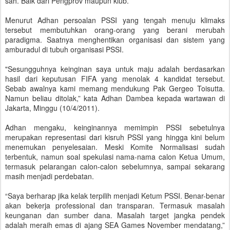
sah. Baik dari Pengprov maupun klub.
Menurut Adhan persoalan PSSI yang tengah menuju klimaks
tersebut membutuhkan orang-orang yang berani merubah
paradigma. Saatnya menghentikan organisasi dan sistem yang
amburadul di tubuh organisasi PSSI.
"Sesungguhnya keinginan saya untuk maju adalah berdasarkan
hasil dari keputusan FIFA yang menolak 4 kandidat tersebut.
Sebab awalnya kami memang mendukung Pak Gergeo Toisutta.
Namun beliau ditolak,” kata Adhan Dambea kepada wartawan di
Jakarta, Minggu (10/4/2011).
Adhan mengaku, keinginannya memimpin PSSI sebetulnya
merupakan representasi dari kisruh PSSI yang hingga kini belum
menemukan penyelesaian. Meski Komite Normalisasi sudah
terbentuk, namun soal spekulasi nama-nama calon Ketua Umum,
termasuk pelarangan calon-calon sebelumnya, sampai sekarang
masih menjadi perdebatan.
“Saya berharap jika kelak terpilih menjadi Ketum PSSI. Benar-benar
akan bekerja professional dan transparan. Termasuk masalah
keunganan dan sumber dana. Masalah target jangka pendek
adalah meraih emas di ajang SEA Games November mendatang,”