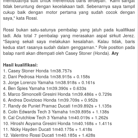
membuatnya sulit untuk menembus baris terdepan. "Kami sangat
tidak beruntung dengan kecelakaan tadi. Sebenarnya saya tampil
cukup baik dengan motor pertama yang sudah cocok dengan
saya," kata Rossi.
Rossi bukan satu-satunya pembalap yang jatuh pada kualifikasi
tadi. Ada total 7 pembalap yang merasakan aspal sirkuit Jerez.
"Sayang sekali saya melakukan kesalahan. Kalau tidak, baris
kedua start rasanya sudah dalam genggaman." Pole position pada
balap nanti akan ditempati oleh Casey Stoner (Honda).
Ary
Hasil kualifikasi:
1. Casey Stoner Honda 1m38.757s
2. Dani Pedrosa Honda 1m38.915s + 0.158s
3. Jorge Lorenzo Yamaha 1m38.918s + 0.161s
4. Ben Spies Yamaha 1m39.390s + 0.633s
5. Marco Simoncelli Gresini Honda 1m39.486s + 0.729s
6. Andrea Dovizioso Honda 1m39.709s + 0.952s
7. Randy de Puniet Pramac Ducati 1m39.892s + 1.135s
8. Colin Edwards Tech 3 Yamaha 1m39.895s + 1.138s
9. Cal Crutchlow Tech 3 Yamaha 1m40.019s + 1.262s
10. Hiroshi Aoyama Gresini Honda 1m40.168s + 1.411s
11. Nicky Hayden Ducati 1m40.175s + 1.418s
12. Valentino Rossi Ducati 1m40.185s + 1.428s