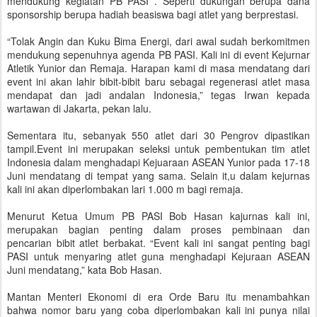
mendukung kegiatan PB PASI . Seperti dukungan berupa dana
sponsorship berupa hadiah beasiswa bagi atlet yang berprestasi.
“Tolak Angin dan Kuku Bima Energi, dari awal sudah berkomitmen
mendukung sepenuhnya agenda PB PASI. Kali ini di event Kejurnar
Atletik Yunior dan Remaja. Harapan kami di masa mendatang dari
event ini akan lahir bibit-bibit baru sebagai regenerasi atlet masa
mendapat dan jadi andalan Indonesia,” tegas Irwan kepada
wartawan di Jakarta, pekan lalu.
Sementara itu, sebanyak 550 atlet dari 30 Pengrov dipastikan
tampil.Event ini merupakan seleksi untuk pembentukan tim atlet
Indonesia dalam menghadapi Kejuaraan ASEAN Yunior pada 17-18
Juni mendatang di tempat yang sama. Selain it,u dalam kejurnas
kali ini akan diperlombakan lari 1.000 m bagi remaja.
Menurut Ketua Umum PB PASI Bob Hasan kajurnas kali ini,
merupakan bagian penting dalam proses pembinaan dan
pencarian bibit atlet berbakat. “Event kali ini sangat penting bagi
PASI untuk menyaring atlet guna menghadapi Kejuraan ASEAN
Juni mendatang,” kata Bob Hasan.
Mantan Menteri Ekonomi di era Orde Baru itu menambahkan
bahwa nomor baru yang coba diperlombakan kali ini punya nilai