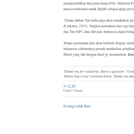
memperebutkan titel juara dunia Polo. Menurut 
merasa terhormat untuk dipilih sebagai ajang pers
“Selain latihan Tim India juga akan melakukan uj
di Jakarta, (25/5). Tingkat permainan dari segi tekn
dan Tim NPC atau atlit polo Indonesia dapat bela
Tempo permainan pun akan berbeda dengan standar
Indonesia sebelumnya pernah melakukan pelatihan 
Maret yang lalu dengan hasil yg memuaskan.
Jor
Thank you for visited me, Have a question ? Co
Please leave your comment below. Thank you and
di
12.40
Label:
Umum
Posting Lebih Baru