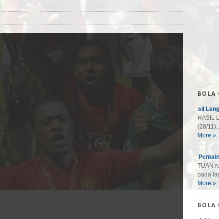
BOLA
Hasil Len
HASIL L
(28/11)..
More »
10 Pemain
TUAN ru
pada lag
More »
BOLA 