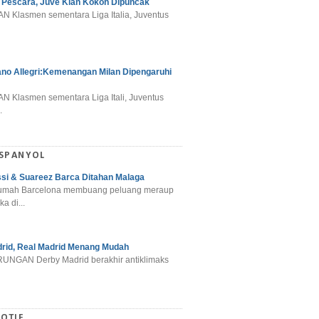
 Pescara, Juve Kian Kokoh Dipuncak
N Klasmen sementara Liga Italia, Juventus
ano Allegri:Kemenangan Milan Dipengaruhi
N Klasmen sementara Liga Itali, Juventus
.
 SPANYOL
si & Suareez Barca Ditahan Malaga
umah Barcelona membuang peluang meraup
ka di...
rid, Real Madrid Menang Mudah
NGAN Derby Madrid berakhir antiklimaks
OTIF