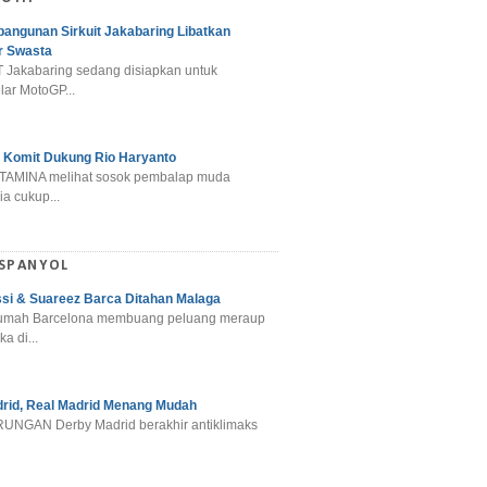
angunan Sirkuit Jakabaring Libatkan
r Swasta
 Jakabaring sedang disiapkan untuk
ar MotoGP...
 Komit Dukung Rio Haryanto
TAMINA melihat sosok pembalap muda
a cukup...
 SPANYOL
si & Suareez Barca Ditahan Malaga
umah Barcelona membuang peluang meraup
ka di...
rid, Real Madrid Menang Mudah
NGAN Derby Madrid berakhir antiklimaks