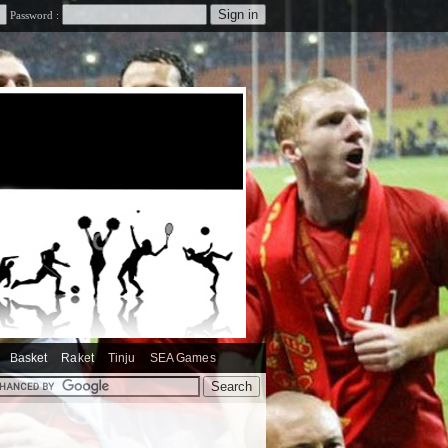
Password :
Basket
Raket
Tinju
SEA Games