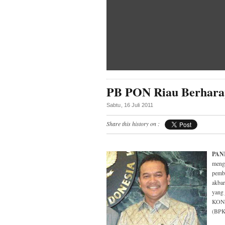
PB PON Riau Berhara
Sabtu, 16 Juli 2011
Share this history on :
PAN
meng
pemba
akbar
yang 
KONI
(BPKP