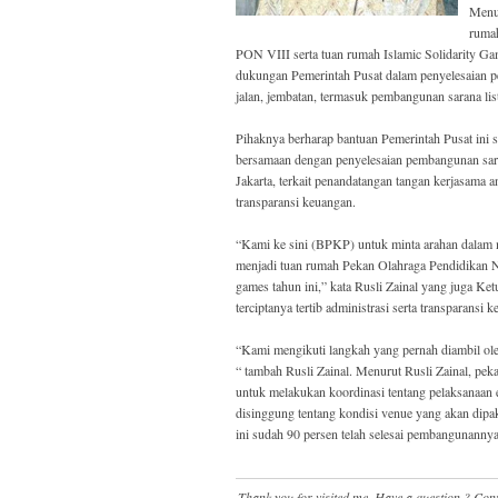
Menur
ruma
PON VIII serta tuan rumah Islamic Solidarity 
dukungan Pemerintah Pusat dalam penyelesaian p
jalan, jembatan, termasuk pembangunan sarana li
Pihaknya berharap bantuan Pemerintah Pusat ini 
bersamaan dengan penyelesaian pembangunan sar
Jakarta, terkait penandatangan tangan kerjasama 
transparansi keuangan.
“Kami ke sini (BPKP) untuk minta arahan dalam m
menjadi tuan rumah Pekan Olahraga Pendidikan Nas
games tahun ini,” kata Rusli Zainal yang juga Ke
terciptanya tertib administrasi serta transparansi
“Kami mengikuti langkah yang pernah diambil o
“ tambah Rusli Zainal. Menurut Rusli Zainal, pek
untuk melakukan koordinasi tentang pelaksanaan e
disinggung tentang kondisi venue yang akan dip
ini sudah 90 persen telah selesai pembangunanny
Thank you for visited me, Have a question ? Co