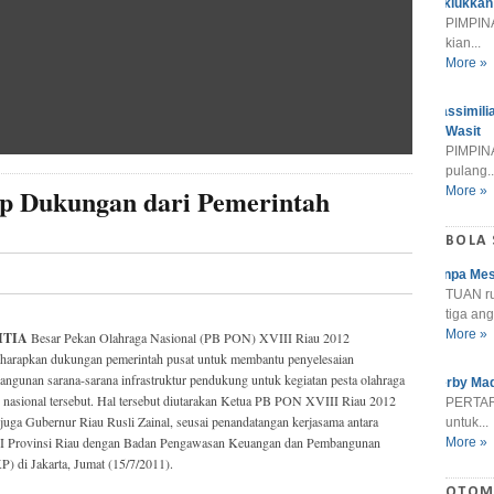
Taklukkan
PIMPINA
kian...
More »
Massimili
Wasit
PIMPINA
pulang..
p Dukungan dari Pemerintah
More »
BOLA
Tanpa Mes
TUAN r
tiga ang
More »
ITIA
Besar Pekan Olahraga Nasional (PB PON) XVIII Riau 2012
harapkan dukungan pemerintah pusat untuk membantu penyelesaian
ngunan sarana-sarana infrastruktur pendukung untuk kegiatan pesta olahraga
Derby Mad
 nasional tersebut. Hal tersebut diutarakan Ketua PB PON XVIII Riau 2012
PERTARU
juga Gubernur Riau Rusli Zainal, seusai penandatangan kerjasama antara
untuk...
 Provinsi Riau dengan Badan Pengawasan Keuangan dan Pembangunan
More »
) di Jakarta, Jumat (15/7/2011).
OTOM