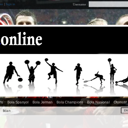
ter
|
Sign in
Username :
ris
Bola Spanyol
Bola Jerman
Bola Champions
Bola Nasional
Otomotif
i
Iklan