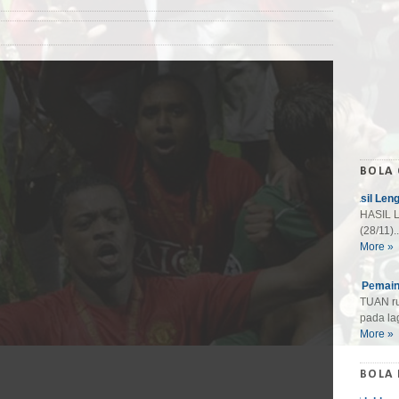
BOLA
Hasil Len
HASIL L
(28/11)..
More »
10 Pemain
TUAN ru
pada lag
More »
BOLA 