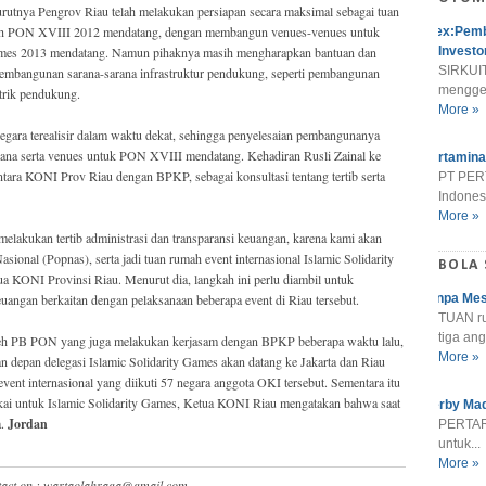
utnya Pengrov Riau telah melakukan persiapan secara maksimal sebagai tuan
h PON XVIII 2012 mendatang, dengan membangun venues-venues untuk
Alex:Pemb
Games 2013 mendatang. Namun pihaknya masih mengharapkan bantuan dan
Investo
SIRKUIT
embangunan sarana-sarana infrastruktur pendukung, seperti pembangunan
menggel
strik pendukung.
More »
segara terealisir dalam waktu dekat, sehingga penyelesaian pembangunanya
ana serta venues untuk PON XVIII mendatang. Kehadiran Rusli Zainal ke
Pertamina
antara KONI Prov Riau dengan BPKP, sebagai konsultasi tentang tertib serta
PT PER
Indonesi
More »
elakukan tertib administrasi dan transparansi keuangan, karena kami akan
ional (Popnas), serta jadi tuan rumah event internasional Islamic Solidarity
BOLA
tua KONI Provinsi Riau. Menurut dia, langkah ini perlu diambil untuk
 keuangan berkaitan dengan pelaksanaan beberapa event di Riau tersebut.
Tanpa Mes
TUAN r
tiga ang
leh PB PON yang juga melakukan kerjasam dengan BPKP beberapa waktu lalu,
More »
an depan delegasi Islamic Solidarity Games akan datang ke Jakarta dan Riau
vent internasional yang diikuti 57 negara anggota OKI tersebut. Sementara itu
akai untuk Islamic Solidarity Games, Ketua KONI Riau mengatakan bahwa saat
Derby Mad
a.
Jordan
PERTARU
untuk...
More »
ntact on : wartaolahraga@gmail.com.