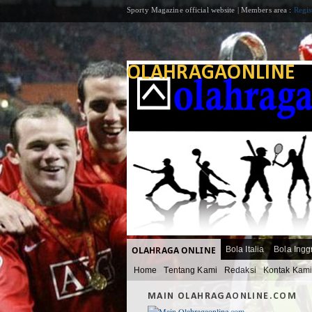
Sporty Magazine official website | Members area :
Regis
OLAHRAGAONLINE
OLAHRAGA ONLINE
Bola Italia
Bola Ingg
Home
Tentang Kami
Redaksi
Kontak Kam
MAIN OLAHRAGAONLINE.COM