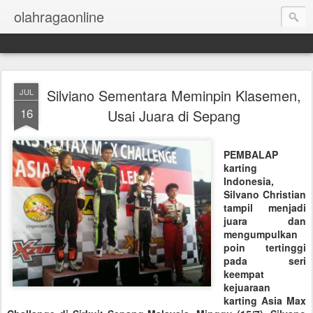
olahragaonline
Silviano Sementara Meminpin Klasemen,
JUL
16
Usai Juara di Sepang
PEMBALAP
karting
Indonesia,
Silvano Christian
tampil menjadi
juara dan
mengumpulkan
poin tertinggi
pada seri
keempat
kejuaraan
karting Asia Max