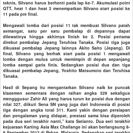
teknis, Silvano harus berhenti pada lap ke-7. Akumulasi point
QTT, heat 1 dan heat 2 menempatkan Silvano start posisi ke
11 pada pre final.
Mengawali lomba dari posisi 11 tak membuat Silvano patah
semangat, satu per satu pembalap di depannya dapat
dilewatinya hingga akhirnya finish ke 2. Posisi pertama
direbut pembalap Jepang Teruhisa Tanaka. Posisi tiga juga
dikuasai pembalap Jepang lainnya Akito Saito (Jepang). Di
final, Silvano yang berhak start pada posisi 1 mengawali
lomba dengan mulus untuk memimpin di depan sepanjang
lomba sampai garis finis. Sedangkan posisi dua dan tiga
dikuasai pembalap Jepang, Yoshito Matsumoto dan Teruhisa
Tanaka.
Hasil di Sepang itu mengantarkan Silvano naik ke puncak
klasemen sementara dengan raihan angka 329 sekaligus
mengggusur Zahir Ali yang harus turun ke posisi dua dengan
nilai 327, diikuti Sena SN yang juga dari Indonesia di posisi
tiga dengan angka total 311. Kami yakin dengan persiapan
dan pengalaman yang didapat, prestasi sama bisa diperoleh
pada dua seri terakhir nanti,” kata Satianto. Dua seri terakhir
kejuaraan Karting Asia Max Challange ini akan berlangsung 8-
9 September 2012 di Pekan, Malaysia. Sedangkan seri terakhir