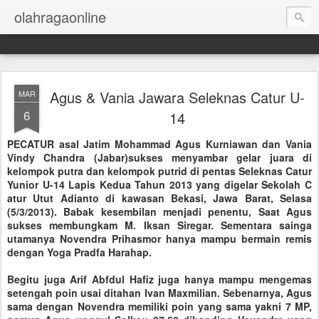
olahragaonline
Agus & Vania Jawara Seleknas Catur U-
MAR
6
14
PECATUR asal Jatim Mohammad Agus Kurniawan dan Vania
Vindy Chandra (Jabar)sukses menyambar gelar juara di
kelompok putra dan kelompok putrid di pentas Seleknas Catur
Yunior U-14 Lapis Kedua Tahun 2013 yang digelar Sekolah C
atur Utut Adianto di kawasan Bekasi, Jawa Barat, Selasa
(5/3/2013). Babak kesembilan menjadi penentu, Saat Agus
sukses membungkam M. Iksan Siregar. Sementara sainga
utamanya Novendra Prihasmor hanya mampu bermain remis
dengan Yoga Pradfa Harahap.
Begitu juga Arif Abfdul Hafiz juga hanya mampu mengemas
setengah poin usai ditahan Ivan Maxmilian. Sebenarnya, Agus
sama dengan Novendra memiliki poin yang sama yakni 7 MP,