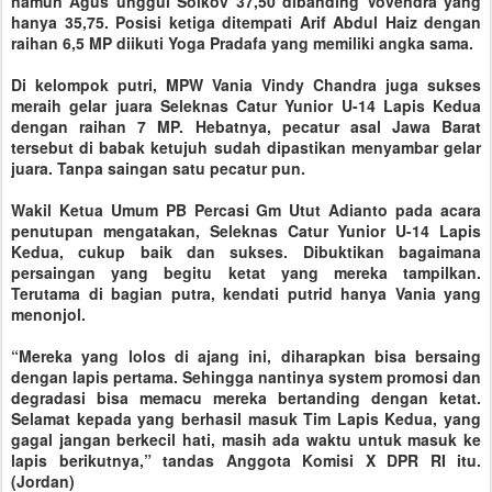
namun Agus unggul Solkov 37,50 dibanding Vovendra yang
hanya 35,75. Posisi ketiga ditempati Arif Abdul Haiz dengan
raihan 6,5 MP diikuti Yoga Pradafa yang memiliki angka sama.
Di kelompok putri, MPW Vania Vindy Chandra juga sukses
meraih gelar juara Seleknas Catur Yunior U-14 Lapis Kedua
dengan raihan 7 MP. Hebatnya, pecatur asal Jawa Barat
tersebut di babak ketujuh sudah dipastikan menyambar gelar
juara. Tanpa saingan satu pecatur pun.
Wakil Ketua Umum PB Percasi Gm Utut Adianto pada acara
penutupan mengatakan, Seleknas Catur Yunior U-14 Lapis
Kedua, cukup baik dan sukses. Dibuktikan bagaimana
persaingan yang begitu ketat yang mereka tampilkan.
Terutama di bagian putra, kendati putrid hanya Vania yang
menonjol.
“Mereka yang lolos di ajang ini, diharapkan bisa bersaing
dengan lapis pertama. Sehingga nantinya system promosi dan
degradasi bisa memacu mereka bertanding dengan ketat.
Selamat kepada yang berhasil masuk Tim Lapis Kedua, yang
gagal jangan berkecil hati, masih ada waktu untuk masuk ke
lapis berikutnya,” tandas Anggota Komisi X DPR RI itu.
(Jordan)