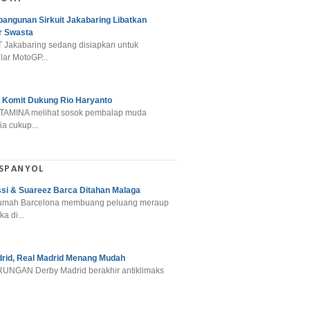
angunan Sirkuit Jakabaring Libatkan
r Swasta
 Jakabaring sedang disiapkan untuk
ar MotoGP...
 Komit Dukung Rio Haryanto
TAMINA melihat sosok pembalap muda
a cukup...
 SPANYOL
si & Suareez Barca Ditahan Malaga
umah Barcelona membuang peluang meraup
ka di...
rid, Real Madrid Menang Mudah
NGAN Derby Madrid berakhir antiklimaks