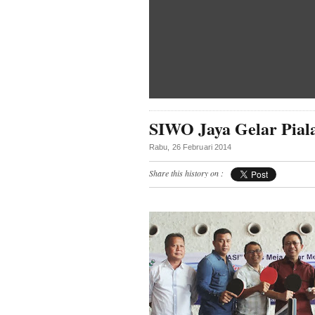
SIWO Jaya Gelar Pial
Rabu, 26 Februari 2014
Share this history on :