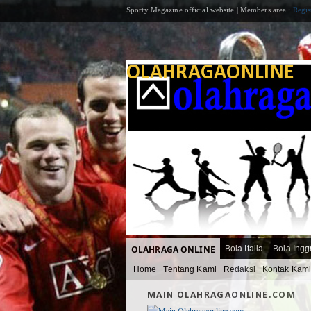
Sporty Magazine official website | Members area :
Regis
OLAHRAGAONLINE
OLAHRAGA ONLINE
Bola Italia
Bola Ingg
Home
Tentang Kami
Redaksi
Kontak Kam
MAIN OLAHRAGAONLINE.COM