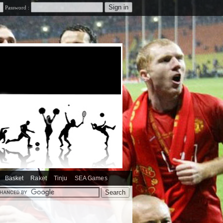
Password :
Basket
Raket
Tinju
SEA Games