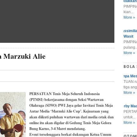
Taklukkan
PIMPINA
kian...
More »
Massimili
Wasit
PIMPINA
pulang..
a Marzuki Alie
More »
BOLA
Tanpa Mes
TUAN r
tiga ang
More »
PERSATUAN Tenis Meja Seluruh Indonesia
(PTMSI) bekerjasama dengan Seksi Wartawan
Olahraga (SIWO) PWI Jaya gelar Invitasi Tenis Meja
Derby Mad
Antar Media ‘Marzuki Alie Cup’. Kejuaraan yang
PERTARU
akan diikuti puluhan wartawan dari media cetak dan
untuk...
online itu akan digelar di Gedung Tenis Meja Gelora
More »
Bung Karno, 3-4 Maret mendatang.
Event terselenggara berkat dukungan Ketua Umum
OTOM