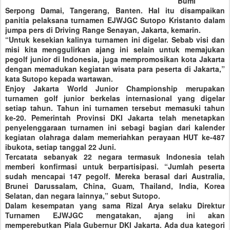
Bumi
Serpong Damai, Tangerang, Banten. Hal itu disampaikan
panitia pelaksana turnamen EJWJGC Sutopo Kristanto dalam
jumpa pers di Driving Range Senayan, Jakarta, kemarin.
“Untuk kesekian kalinya turnamen ini digelar. Sebab visi dan
misi kita menggulirkan ajang ini selain untuk memajukan
pegolf junior di Indonesia, juga mempromosikan kota Jakarta
dengan memadukan kegiatan wisata para peserta di Jakarta,”
kata Sutopo kepada wartawan.
Enjoy Jakarta World Junior Championship merupakan
turnamen golf junior berkelas internasional yang digelar
setiap tahun. Tahun ini turnamen tersebut memasuki tahun
ke-20. Pemerintah Provinsi DKI Jakarta telah menetapkan
penyelenggaraan turnamen ini sebagi bagian dari kalender
kegiatan olahraga dalam memeriahkan perayaan HUT ke-487
ibukota, setiap tanggal 22 Juni.
Tercatata sebanyak 22 negara termasuk Indonesia telah
memberi konfirmasi untuk berpartisipasi. “Jumlah peserta
sudah mencapai 147 pegolf. Mereka berasal dari Australia,
Brunei Darussalam, China, Guam, Thailand, India, Korea
Selatan, dan negara lainnya,” sebut Sutopo.
Dalam kesempatan yang sama Rizal Arya selaku Direktur
Turnamen EJWJGC mengatakan, ajang ini akan
memperebutkan Piala Gubernur DKI Jakarta. Ada dua kategori