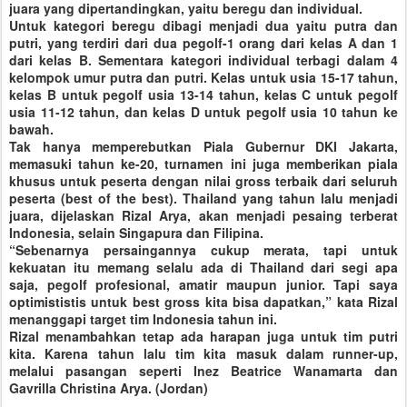
juara yang dipertandingkan, yaitu beregu dan individual.
Untuk kategori beregu dibagi menjadi dua yaitu putra dan
putri, yang terdiri dari dua pegolf-1 orang dari kelas A dan 1
dari kelas B. Sementara kategori individual terbagi dalam 4
kelompok umur putra dan putri. Kelas untuk usia 15-17 tahun,
kelas B untuk pegolf usia 13-14 tahun, kelas C untuk pegolf
usia 11-12 tahun, dan kelas D untuk pegolf usia 10 tahun ke
bawah.
Tak hanya memperebutkan Piala Gubernur DKI Jakarta,
memasuki tahun ke-20, turnamen ini juga memberikan piala
khusus untuk peserta dengan nilai gross terbaik dari seluruh
peserta (best of the best). Thailand yang tahun lalu menjadi
juara, dijelaskan Rizal Arya, akan menjadi pesaing terberat
Indonesia, selain Singapura dan Filipina.
“Sebenarnya persaingannya cukup merata, tapi untuk
kekuatan itu memang selalu ada di Thailand dari segi apa
saja, pegolf profesional, amatir maupun junior. Tapi saya
optimististis untuk best gross kita bisa dapatkan,” kata Rizal
menanggapi target tim Indonesia tahun ini.
Rizal menambahkan tetap ada harapan juga untuk tim putri
kita. Karena tahun lalu tim kita masuk dalam runner-up,
melalui pasangan seperti Inez Beatrice Wanamarta dan
Gavrilla Christina Arya. (Jordan)