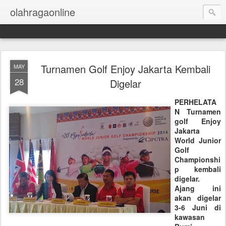
olahragaonline
Turnamen Golf Enjoy Jakarta Kembali
MAY
28
Digelar
PERHELATA
N Turnamen
golf Enjoy
Jakarta
World Junior
Golf
Championshi
p kembali
digelar.
Ajang ini
akan digelar
3-6 Juni di
kawasan