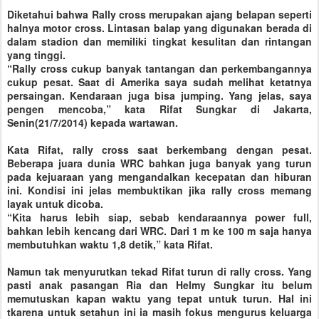
Diketahui bahwa Rally cross merupakan ajang belapan seperti
halnya motor cross. Lintasan balap yang digunakan berada di
dalam stadion dan memiliki tingkat kesulitan dan rintangan
yang tinggi.
“Rally cross cukup banyak tantangan dan perkembangannya
cukup pesat. Saat di Amerika saya sudah melihat ketatnya
persaingan. Kendaraan juga bisa jumping. Yang jelas, saya
pengen mencoba,” kata Rifat Sungkar di Jakarta,
Senin(21/7/2014) kepada wartawan.
Kata Rifat, rally cross saat berkembang dengan pesat.
Beberapa juara dunia WRC bahkan juga banyak yang turun
pada kejuaraan yang mengandalkan kecepatan dan hiburan
ini. Kondisi ini jelas membuktikan jika rally cross memang
layak untuk dicoba.
“Kita harus lebih siap, sebab kendaraannya power full,
bahkan lebih kencang dari WRC. Dari 1 m ke 100 m saja hanya
membutuhkan waktu 1,8 detik,” kata Rifat.
Namun tak menyurutkan tekad Rifat turun di rally cross. Yang
pasti anak pasangan Ria dan Helmy Sungkar itu belum
memutuskan kapan waktu yang tepat untuk turun. Hal ini
tkarena untuk setahun ini ia masih fokus mengurus keluarga