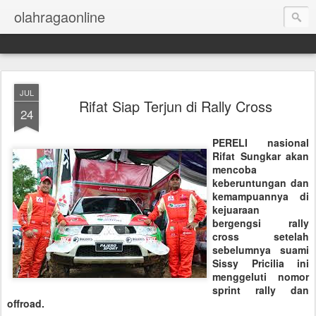
olahragaonline
JUL
Rifat Siap Terjun di Rally Cross
24
PERELI nasional
Rifat Sungkar akan
mencoba
keberuntungan dan
kemampuannya di
kejuaraan
bergengsi rally
cross setelah
sebelumnya suami
Sissy Pricilia ini
menggeluti nomor
sprint rally dan
offroad.