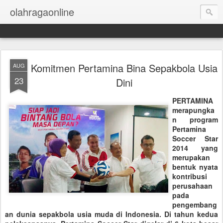
olahragaonline
Komitmen Pertamina Bina Sepakbola Usia
AUG
23
Dini
PERTAMINA
merapungka
n program
Pertamina
Soccer Star
2014 yang
merupakan
bentuk nyata
kontribusi
perusahaan
pada
pengembang
an dunia sepakbola usia muda di Indonesia. Di tahun kedua