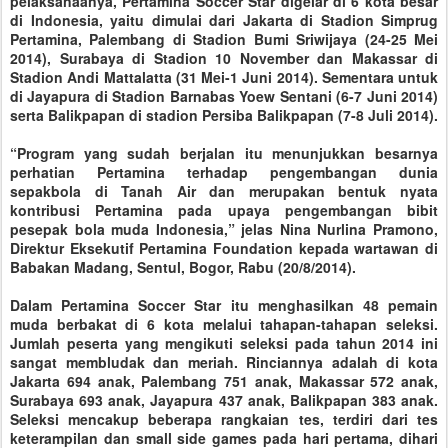
pelaksanaanya, Pertamina Soccer Star digelar di 6 kota besar
di Indonesia, yaitu dimulai dari Jakarta di Stadion Simprug
Pertamina, Palembang di Stadion Bumi Sriwijaya (24-25 Mei
2014), Surabaya di Stadion 10 November dan Makassar di
Stadion Andi Mattalatta (31 Mei-1 Juni 2014). Sementara untuk
di Jayapura di Stadion Barnabas Yoew Sentani (6-7 Juni 2014)
serta Balikpapan di stadion Persiba Balikpapan (7-8 Juli 2014).
“Program yang sudah berjalan itu menunjukkan besarnya
perhatian Pertamina terhadap pengembangan dunia
sepakbola di Tanah Air dan merupakan bentuk nyata
kontribusi Pertamina pada upaya pengembangan bibit
pesepak bola muda Indonesia,” jelas Nina Nurlina Pramono,
Direktur Eksekutif Pertamina Foundation kepada wartawan di
Babakan Madang, Sentul, Bogor, Rabu (20/8/2014).
Dalam Pertamina Soccer Star itu menghasilkan 48 pemain
muda berbakat di 6 kota melalui tahapan-tahapan seleksi.
Jumlah peserta yang mengikuti seleksi pada tahun 2014 ini
sangat membludak dan meriah. Rinciannya adalah di kota
Jakarta 694 anak, Palembang 751 anak, Makassar 572 anak,
Surabaya 693 anak, Jayapura 437 anak, Balikpapan 383 anak.
Seleksi mencakup beberapa rangkaian tes, terdiri dari tes
keterampilan dan small side games pada hari pertama, dihari