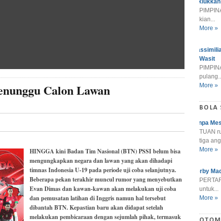
Taklukkan
PIMPINA
kian...
More »
Massimili
Wasit
PIMPINA
pulang..
enunggu Calon Lawan
More »
BOLA
Tanpa Mes
TUAN r
tiga ang
More »
HINGGA kini Badan Tim Nasional (BTN) PSSI belum bisa
mengungkapkan negara dan lawan yang akan dihadapi
timnas Indonesia U-19 pada periode uji coba selanjutnya.
Derby Mad
Beberapa pekan terakhir muncul rumor yang menyebutkan
PERTARU
Evan Dimas dan kawan-kawan akan melakukan uji coba
untuk...
dan pemusatan latihan di Inggris namun hal tersebut
More »
dibantah BTN. Kepastian baru akan didapat setelah
melakukan pembicaraan dengan sejumlah pihak, termasuk
OTOM