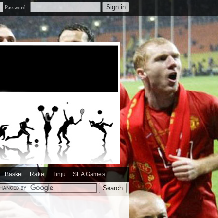
Password :
Basket
Raket
Tinju
SEA Games