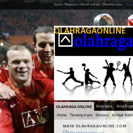
Sporty Magazine official website | Members area :
Regis
OLAHRAGAONLINE
OLAHRAGA ONLINE
Bola Italia
Bola Ingg
Home
Tentang Kami
Redaksi
Kontak Kam
MAIN OLAHRAGAONLINE.COM