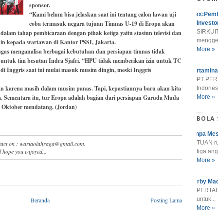
sponsor.
“Kami belum bisa jelaskan saat ini tentang calon lawan uji
Alex:Pemb
coba termasuk negara tujuan Timnas U-19 di Eropa akan
Investo
SIRKUIT
h dalam tahap pembicaraan dengan pihak ketiga yaitu stasiun televisi dan
menggel
din kepada wartawan di Kantor PSSI, Jakarta.
More »
gas menganalisa berbagai kebutuhan dan persiapan timnas tidak
 untuk tim besutan Indra Sjafri. “HPU tidak memberikan izin untuk TC
i Inggris saat ini mulai masuk musim dingin, meski Inggris
Pertamina
PT PER
an karena masih dalam musim panas. Tapi, kepastiannya baru akan kita
Indonesi
. Sementara itu, tur Eropa adalah bagian dari persiapan Garuda Muda
More »
, Oktober mendatang. (Jordan)
BOLA
Tanpa Mes
TUAN r
ntact on : wartaolahraga@gmail.com.
 hope you enjoyed...
tiga ang
More »
Derby Mad
PERTARU
untuk...
Beranda
Posting Lama
More »