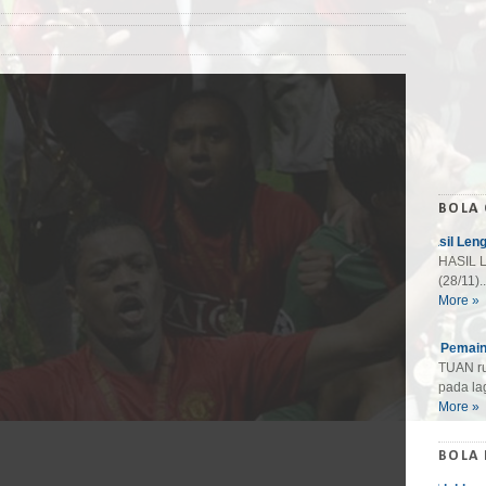
BOLA
Hasil Len
HASIL L
(28/11)..
More »
10 Pemain
TUAN ru
pada lag
More »
BOLA 