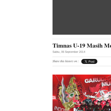
Timnas U-19 Masih M
Sabtu, 06 September 2014
Share this history on :