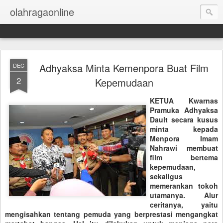
olahragaonline
Adhyaksa Minta Kemenpora Buat Film
DEC
2
Kepemudaan
KETUA Kwarnas
Pramuka Adhyaksa
Dault secara kusus
minta kepada
Menpora Imam
Nahrawi membuat
film bertema
kepemudaan,
sekaligus
memerankan tokoh
utamanya. Alur
ceritanya, yaitu
mengisahkan tentang pemuda yang berprestasi mengangkat