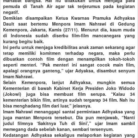
martabat bangsa. Hal itu dilakukan untuk menjaga para
pemuda di Tanah Air agar tak terjerumus pada kegiatan
negatif.
Demikian disampaikan Ketua Kwarnas Pramuka Adhyaksa
Dault saat bertemu Menpora Imam Nahrawi di Gedung
Kemenpora, Jakarta, Kamis (27/11). Menurut dia, kaum muda
di Indonesia sudah diserbu film-film mancanegara yang
kurang begitu baik.
Ini perlu untuk menjaga kredibilitas anak zaman sekarang agar
tetap memiliki komitmen terhadap negara, maka perlu
dibuatkan contoh film dengan menampilkan tokoh-tokoh
seperti menteri. “Pak menteri ini sangat cocok main film,
apalagi orangnya ganteng,” ujar Adyaksa, disambut senyum
Imam Nahrawi.
Selain Kemenpora, lanjut Adhyaksa, mungkin semua
Kementerian di bawah Kabinet Kerja Presiden Joko Widodo
(Jokowi) juga bisa membuat film serupa. “Kalau 34
kementerian bikin film, artinya sudah tergarap 34 film. Nah itu
bisa menghadang film dari luar,” jelasnya.
Imam Nahrawi menanggapi santai permintaan Adhyaksa yang
juga mantan Menpora tersebut. Dia pun menjawab, “Nanti
judul filmnya ‘Sakitnya Tuh di Sini’,” ujar Imam sambil
memegang dada sebelah kanan, sembari tersenyum.
Kedatangan Adhyaksa sekaligus melaporkan kegiatan yang