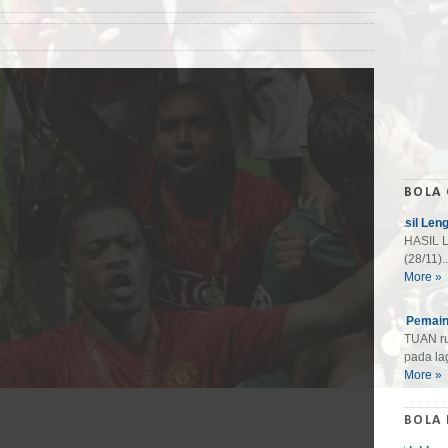
BOLA
Hasil Len
HASIL L
(28/11)..
More »
10 Pemain
TUAN ru
pada lag
More »
BOLA 