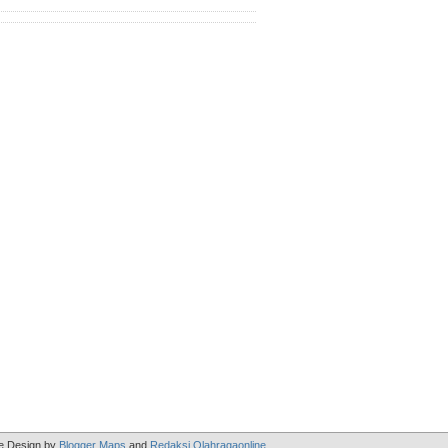
e Design by
Blogger Maps
and
Redaksi Olahragaonline