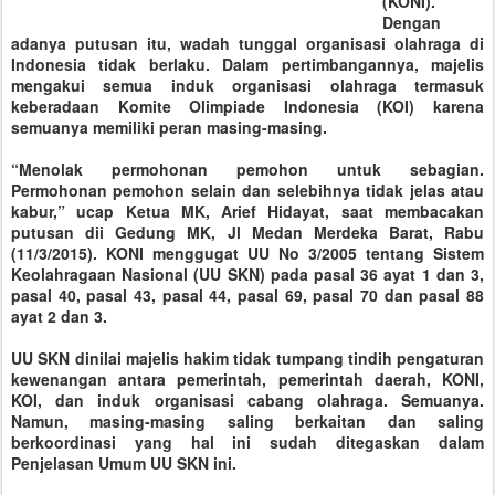
(KONI).
Dengan
adanya putusan itu, wadah tunggal organisasi olahraga di
Indonesia tidak berlaku. Dalam pertimbangannya, majelis
mengakui semua induk organisasi olahraga termasuk
keberadaan Komite Olimpiade Indonesia (KOI) karena
semuanya memiliki peran masing-masing.
“Menolak permohonan pemohon untuk sebagian.
Permohonan pemohon selain dan selebihnya tidak jelas atau
kabur,” ucap Ketua MK, Arief Hidayat, saat membacakan
putusan dii Gedung MK, Jl Medan Merdeka Barat, Rabu
(11/3/2015). KONI menggugat UU No 3/2005 tentang Sistem
Keolahragaan Nasional (UU SKN) pada pasal 36 ayat 1 dan 3,
pasal 40, pasal 43, pasal 44, pasal 69, pasal 70 dan pasal 88
ayat 2 dan 3.
UU SKN dinilai majelis hakim tidak tumpang tindih pengaturan
kewenangan antara pemerintah, pemerintah daerah, KONI,
KOI, dan induk organisasi cabang olahraga. Semuanya.
Namun, masing-masing saling berkaitan dan saling
berkoordinasi yang hal ini sudah ditegaskan dalam
Penjelasan Umum UU SKN ini.