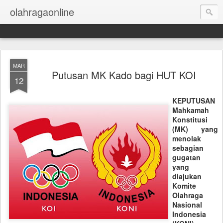
olahragaonline
MAR
Putusan MK Kado bagi HUT KOI
12
KEPUTUSAN
Mahkamah
Konstitusi
(MK) yang
menolak
sebagian
gugatan
yang
diajukan
Komite
Olahraga
Nasional
Indonesia