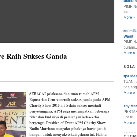
Taklukkan
PIMPINA
kian...
More »
Massimili
Wasit
PIMPINA
pulang..
e Raih Sukses Ganda
More »
BOLA
Tanpa Mes
TUAN r
tiga ang
More »
SEBAGAI pelaksana dan tuan rumah APM
Equestrian Centre meraih sukses ganda pada APM
Charity Show 2015 ini. Selain sukses menjadi
Derby Mad
penyelenggara, APM juga menempatkan beberapa
PERTARU
rider dan kudanya di persiangan kelas-kelas
untuk...
bergengsi. Presiden of Event APM Charity Show
More »
Nadia Marciano mengaku pihaknya harus jatuh
bangun untuk menyukseskan gelaran ini. Hal itu
OTOM