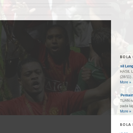
BOLA
Hasil Len
HASIL L
(28/11)..
More »
10 Pemain
TUAN ru
pada lag
More »
BOLA 