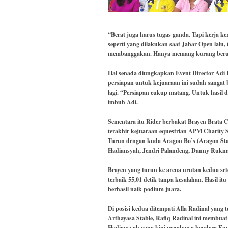
“Berat juga harus tugas ganda. Tapi kerja k
seperti yang dilakukan saat Jabar Open lalu,
membanggakan. Hanya memang kurang beruntu
Hal senada diungkapkan Event Director Adi K
persiapan untuk kejuaraan ini sudah sangat
lagi. “Persiapan cukup matang. Untuk hasil
imbuh Adi.
Sementara itu Rider berbakat Brayen Brata 
terakhir kejuaraan equestrian APM Charity 
Turun dengan kuda Aragon Bo’s (Aragon Stab
Hadiansyah, Jendri Palandeng, Danny Rukm
Brayen yang turun ke arena urutan kedua se
terbaik 55,01 detik tanpa kesalahan. Hasil 
berhasil naik podium juara.
Di posisi kedua ditempati Alla Radinal yang 
Arthayasa Stable, Rafiq Radinal ini membuat
Hadiansyah yang kini membawa bendera Equin