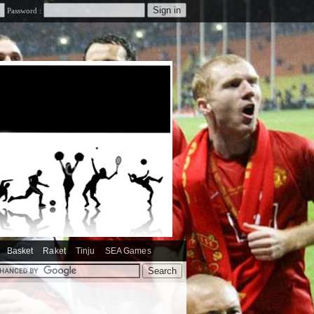
Password :
Basket
Raket
Tinju
SEA Games