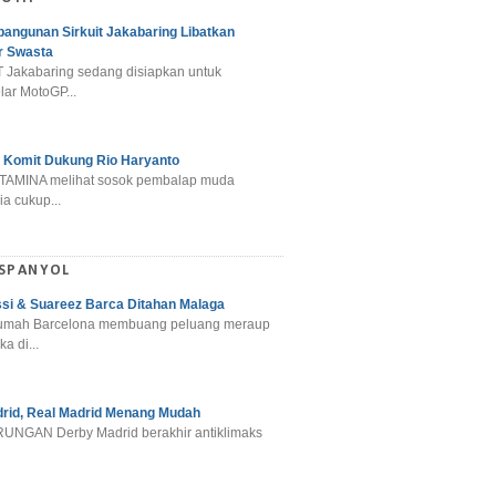
angunan Sirkuit Jakabaring Libatkan
r Swasta
 Jakabaring sedang disiapkan untuk
ar MotoGP...
 Komit Dukung Rio Haryanto
TAMINA melihat sosok pembalap muda
a cukup...
 SPANYOL
si & Suareez Barca Ditahan Malaga
umah Barcelona membuang peluang meraup
ka di...
rid, Real Madrid Menang Mudah
NGAN Derby Madrid berakhir antiklimaks