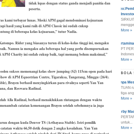
tidak lepas dengan status ganda menjadi panitia dan
peserta.
Alex:Pemb
Investo
SIRKUIT
eras kami terbayar lunas. Meski APM gagal mendominasi kejuaraan
menggel
 tapi hasil yang kami raih di APM Classic ini sudah cukup
More »
ng di beberapa kelas kejuaraan,” tutur Nadia.
atompo. Rider yang biasanya turun di kelas-kelas tinggi ini, mengaku
Pertamina
 baik. Namun ia mengaku ada beberapa hal yang perlu disempurnakan
PT PER
 di APM Charity ini sudah cukup baik, tapi memang belum maksimal,”
Indonesi
More »
Coolen sukses memenangi kelas show jumping (SJ) 115cm open pada hari
BOLA
Show di APM Equestrian Centre, Tigaraksa, Tangerang, Minggu (26/4).
le), Brayen berhasil menyingkirkan para rivalnya seperti Yan Yan
Tanpa Mes
TUAN r
ana, dan Reswara Radinal.
tiga ang
More »
telah Alla Radinal, berhasil menaklukkan rintangan dengan waktu
itu menambah catatan kemenangan Brayen setelah sebelumnya ia juga
Derby Mad
PERTARU
turun dengan kuda Denver TS (Arthayasa Stable). Istri pemilik
untuk...
 catatan waktu 66,50 detik dengan 2 angka kesalahan. Yan Yan
More »
ara Arthayasa setelah pindah dari JN Stud, harus puas di peringkat