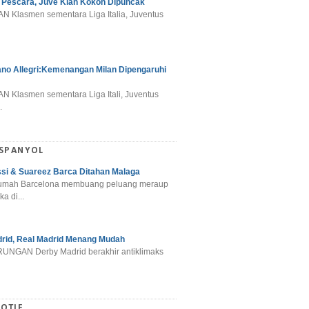
 Pescara, Juve Kian Kokoh Dipuncak
N Klasmen sementara Liga Italia, Juventus
ano Allegri:Kemenangan Milan Dipengaruhi
N Klasmen sementara Liga Itali, Juventus
.
 SPANYOL
si & Suareez Barca Ditahan Malaga
umah Barcelona membuang peluang meraup
ka di...
rid, Real Madrid Menang Mudah
NGAN Derby Madrid berakhir antiklimaks
OTIF