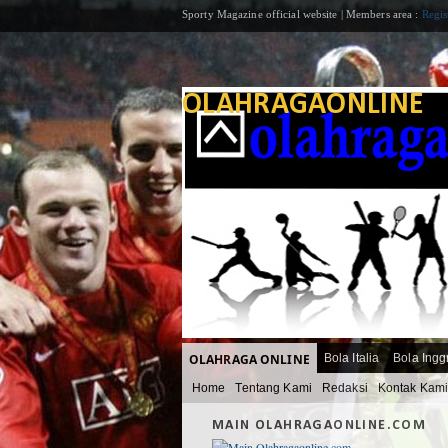
Sporty Magazine official website | Members area :
Regis
OLAHRAGAONLINE
OLAHRAGA ONLINE
Bola Italia
Bola Ingg
Home
Tentang Kami
Redaksi
Kontak Kam
MAIN OLAHRAGAONLINE.COM