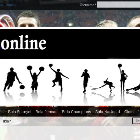
ter
|
Sign in
Username :
ris
Bola Spanyol
Bola Jerman
Bola Champions
Bola Nasional
Otomotif
i
Iklan