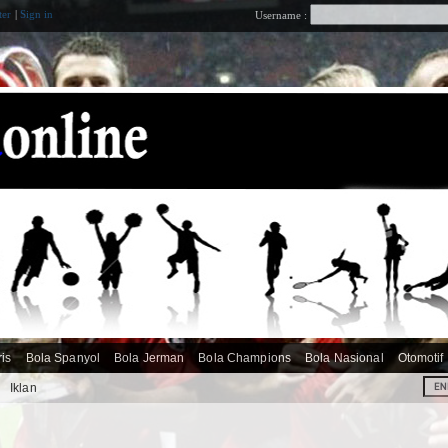
ter
|
Sign in
Username :
ris
Bola Spanyol
Bola Jerman
Bola Champions
Bola Nasional
Otomotif
i
Iklan