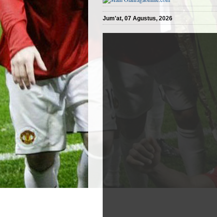
Jum'at, 07 Agustus, 2026