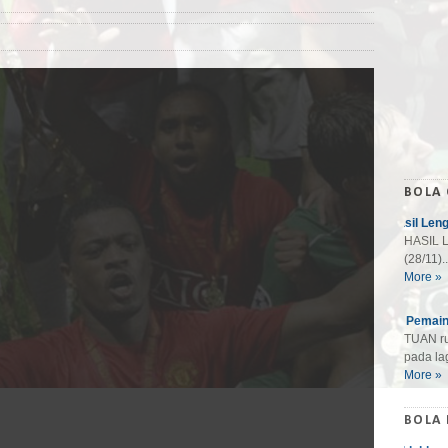
BOLA
Hasil Len
HASIL L
(28/11)..
More »
10 Pemain
TUAN ru
pada lag
More »
BOLA 