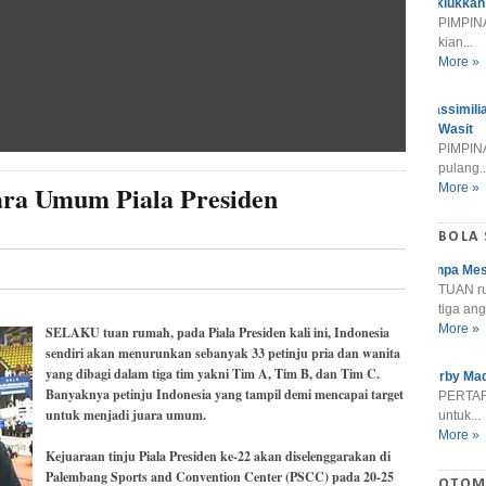
Taklukkan
PIMPINA
kian...
More »
Massimili
Wasit
PIMPINA
pulang..
ara Umum Piala Presiden
More »
BOLA
Tanpa Mes
TUAN r
tiga ang
More »
SELAKU tuan rumah, pada Piala Presiden kali ini, Indonesia
sendiri akan menurunkan sebanyak 33 petinju pria dan wanita
yang dibagi dalam tiga tim yakni Tim A, Tim B, dan Tim C.
Derby Mad
Banyaknya petinju Indonesia yang tampil demi mencapai target
PERTARU
untuk menjadi juara umum.
untuk...
More »
Kejuaraan tinju Piala Presiden ke-22 akan diselenggarakan di
Palembang Sports and Convention Center (PSCC) pada 20-25
OTOM