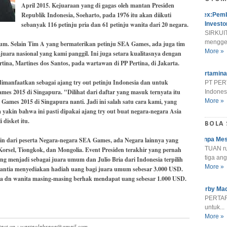
April 2015. Kejuaraan yang di gagas oleh mantan Presiden
Republik Indonesia, Soeharto, pada 1976 itu akan diikuti
Alex:Pemb
sebanyak 116 petinju pria dan 61 petinju wanita dari 20 negara.
Investo
SIRKUIT
menggel
m. Selain Tim A yang bermaterikan petinju SEA Games, ada juga tim
More »
a-juara nasional yang kami panggil. Ini juga setara kualitasnya dengan
tina, Martines dos Santos, pada wartawan di PP Pertina, di Jakarta.
Pertamina
dimanfaatkan sebagai ajang try out petinju Indonesia dan untuk
PT PER
s 2015 di Singapura. "Dilihat dari daftar yang masuk ternyata itu
Indonesi
Games 2015 di Singapura nanti. Jadi ini salah satu cara kami, yang
More »
a yakin bahwa ini pasti dipakai ajang try out buat negara-negara Asia
 disket itu.
BOLA
in dari peserta Negara-negara SEA Games, ada Negara lainnya yang
Tanpa Mes
TUAN r
, Korsel, Tiongkok, dan Mongolia. Event Presiden terakhir yang pernah
tiga ang
ng menjadi sebagai juara umum dan Julio Bria dari Indonesia terpilih
More »
ni pantia menyediakan hadiah uang bagi juara umum sebesar 3.000 USD.
ria dn wanita masing-masing berhak mendapat uang sebesar 1.000 USD.
Derby Mad
PERTARU
untuk...
More »
ntact on : wartaolahraga@gmail.com.