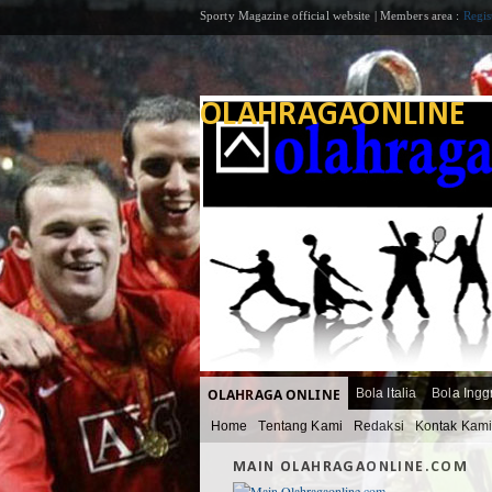
Sporty Magazine official website | Members area :
Regis
OLAHRAGAONLINE
OLAHRAGA ONLINE
Bola Italia
Bola Ingg
Home
Tentang Kami
Redaksi
Kontak Kam
MAIN OLAHRAGAONLINE.COM