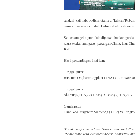
terakhir kali naik podium utama di Taiwan Terbuk
mampu menembus babak kedua sebelum dihentika
Sementara gelar juara lain dipersembahkan ganda
juara setelah mengatasi pasangan China, Han Ch
Raf
Hasil pertandingan final lain:
Tunggal putri:
Busanan Ongbamrungphan (THA) vs Jin Wei Go
Tunggal putra
Shi Yuqi (CHN) vs Huang Yuxiang (CHN) 21-12 
Ganda putri
Chae Yoo Jung/Kim So Yeong (KOR) vs Jongkolp
Thank you for visited me, Have a question ? Co
Please leave your comment below. Thank you and