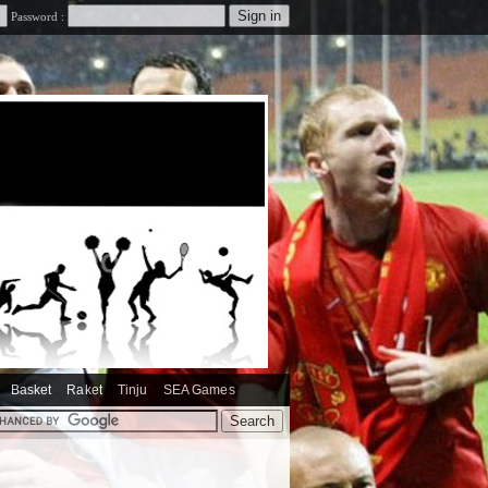
Password :
Basket
Raket
Tinju
SEA Games