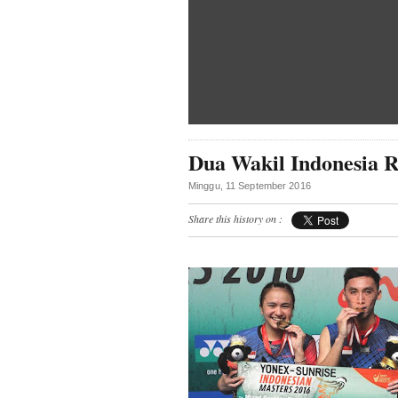
Dua Wakil Indonesia R
Minggu, 11 September 2016
Share this history on :