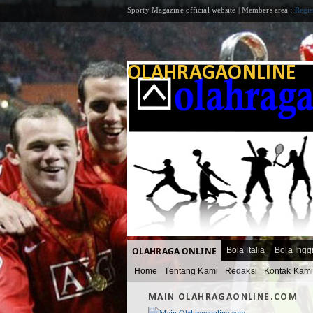
Sporty Magazine official website | Members area :
Regis
OLAHRAGAONLINE
OLAHRAGA ONLINE
Bola Italia
Bola Ingg
Home
Tentang Kami
Redaksi
Kontak Kam
MAIN OLAHRAGAONLINE.COM