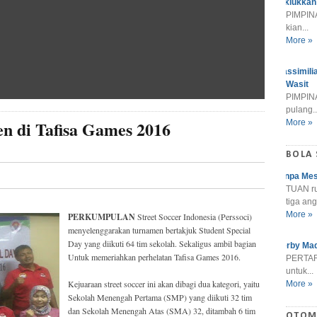
Taklukkan
PIMPINA
kian...
More »
Massimili
Wasit
PIMPINA
pulang..
n di Tafisa Games 2016
More »
BOLA
Tanpa Mes
TUAN r
tiga ang
More »
PERKUMPULAN
Street Soccer Indonesia (Perssoci)
menyelenggarakan turnamen bertakjuk Student Special
Day yang diikuti 64 tim sekolah. Sekaligus ambil bagian
Derby Mad
Untuk memeriahkan perhelatan Tafisa Games 2016.
PERTARU
untuk...
Kejuaraan street soccer ini akan dibagi dua kategori, yaitu
More »
Sekolah Menengah Pertama (SMP) yang diikuti 32 tim
dan Sekolah Menengah Atas (SMA) 32, ditambah 6 tim
OTOM