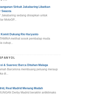
angunan Sirkuit Jakabaring Libatkan
r Swasta
 Jakabaring sedang disiapkan untuk
ar MotoGP...
 Komit Dukung Rio Haryanto
TAMINA melihat sosok pembalap muda
a cukup...
 SPANYOL
si & Suareez Barca Ditahan Malaga
umah Barcelona membuang peluang meraup
ka di...
rid, Real Madrid Menang Mudah
NGAN Derby Madrid berakhir antiklimaks