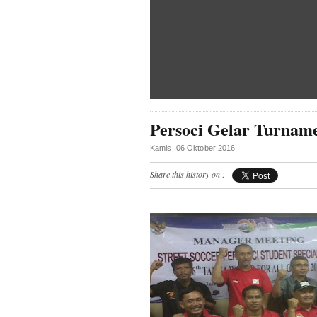
Persoci Gelar Turname
Kamis, 06 Oktober 2016
Share this history on :