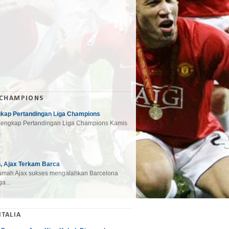
 CHAMPIONS
gkap Pertandingan Liga Champions
engkap Pertandingan Liga Champions Kamis
.
, Ajax Terkam Barca
mah Ajax sukses mengalahkan Barcelona
a...
ITALIA