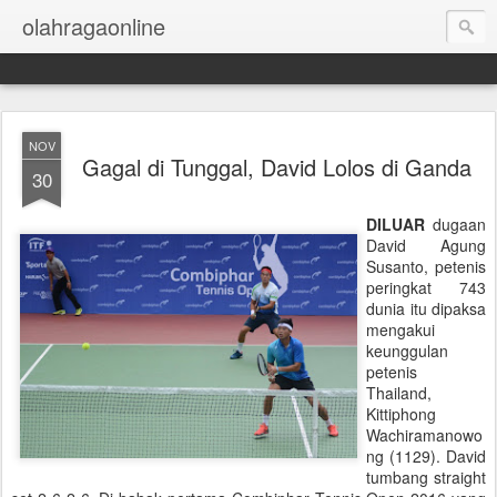
olahragaonline
NOV
Gagal di Tunggal, David Lolos di Ganda
30
DILUAR
dugaan
David Agung
Susanto, petenis
peringkat 743
dunia itu dipaksa
mengakui
keunggulan
petenis
Thailand,
Kittiphong
Wachiramanowo
ng (1129). David
tumbang straight