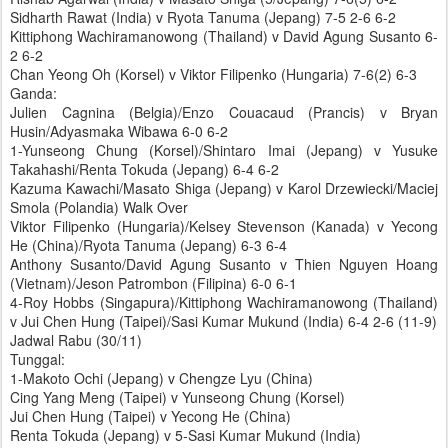
Sidharth Rawat (India) v Ryota Tanuma (Jepang) 7-5 2-6 6-2
Kittiphong Wachiramanowong (Thailand) v David Agung Susanto 6-
2 6-2
Chan Yeong Oh (Korsel) v Viktor Filipenko (Hungaria) 7-6(2) 6-3
Ganda:
Julien Cagnina (Belgia)/Enzo Couacaud (Prancis) v Bryan
Husin/Adyasmaka Wibawa 6-0 6-2
1-Yunseong Chung (Korsel)/Shintaro Imai (Jepang) v Yusuke
Takahashi/Renta Tokuda (Jepang) 6-4 6-2
Kazuma Kawachi/Masato Shiga (Jepang) v Karol Drzewiecki/Maciej
Smola (Polandia) Walk Over
Viktor Filipenko (Hungaria)/Kelsey Stevenson (Kanada) v Yecong
He (China)/Ryota Tanuma (Jepang) 6-3 6-4
Anthony Susanto/David Agung Susanto v Thien Nguyen Hoang
(Vietnam)/Jeson Patrombon (Filipina) 6-0 6-1
4-Roy Hobbs (Singapura)/Kittiphong Wachiramanowong (Thailand)
v Jui Chen Hung (Taipei)/Sasi Kumar Mukund (India) 6-4 2-6 (11-9)
Jadwal Rabu (30/11)
Tunggal:
1-Makoto Ochi (Jepang) v Chengze Lyu (China)
Cing Yang Meng (Taipei) v Yunseong Chung (Korsel)
Jui Chen Hung (Taipei) v Yecong He (China)
Renta Tokuda (Jepang) v 5-Sasi Kumar Mukund (India)