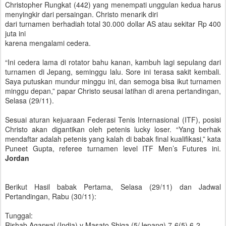
Christopher Rungkat (442) yang menempati unggulan kedua harus
menyingkir dari persaingan. Christo menarik diri
dari turnamen berhadiah total 30.000 dollar AS atau sekitar Rp 400
juta ini
karena mengalami cedera.
“Ini cedera lama di rotator bahu kanan, kambuh lagi sepulang dari
turnamen di Jepang, seminggu lalu. Sore ini terasa sakit kembali.
Saya putuskan mundur minggu ini, dan semoga bisa ikut turnamen
minggu depan,” papar Christo seusai latihan di arena pertandingan,
Selasa (29/11).
Sesuai aturan kejuaraan Federasi Tenis Internasional (ITF), posisi
Christo akan digantikan oleh petenis lucky loser. “Yang berhak
mendaftar adalah petenis yang kalah di babak final kualifikasi,” kata
Puneet Gupta, referee turnamen level ITF Men’s Futures ini.
Jordan
Berikut Hasil babak Pertama, Selasa (29/11) dan Jadwal
Pertandingan, Rabu (30/11):
Tunggal:
Rishab Agarwal (India) v Masato Shiga (5/Jepang) 7-6(5) 6-2