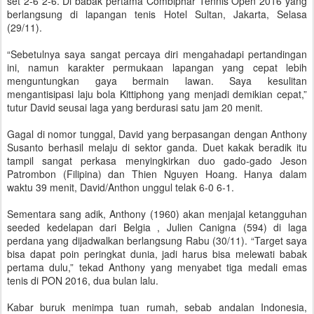
set 2-6 2-6. Di babak pertama Combiphar Tennis Open 2016 yang
berlangsung di lapangan tenis Hotel Sultan, Jakarta, Selasa
(29/11).
“Sebetulnya saya sangat percaya diri mengahadapi pertandingan
ini, namun karakter permukaan lapangan yang cepat lebih
menguntungkan gaya bermain lawan. Saya kesulitan
mengantisipasi laju bola Kittiphong yang menjadi demikian cepat,”
tutur David seusai laga yang berdurasi satu jam 20 menit.
Gagal di nomor tunggal, David yang berpasangan dengan Anthony
Susanto berhasil melaju di sektor ganda. Duet kakak beradik itu
tampil sangat perkasa menyingkirkan duo gado-gado Jeson
Patrombon (Filipina) dan Thien Nguyen Hoang. Hanya dalam
waktu 39 menit, David/Anthon unggul telak 6-0 6-1.
Sementara sang adik, Anthony (1960) akan menjajal ketangguhan
seeded kedelapan dari Belgia , Julien Canigna (594) di laga
perdana yang dijadwalkan berlangsung Rabu (30/11). “Target saya
bisa dapat poin peringkat dunia, jadi harus bisa melewati babak
pertama dulu,” tekad Anthony yang menyabet tiga medali emas
tenis di PON 2016, dua bulan lalu.
Kabar buruk menimpa tuan rumah, sebab andalan Indonesia,