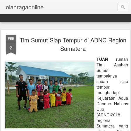
olahragaonline
Tim Sumut Siap Tempur di ADNC Region
FEB
2
Sumatera
TUAN
rumah
Tim Asahan
Sumut
tampaknya
sudah siap
tempur
menghadapi
Kejuaraan Aqua
Danone Nations
Cup
(ADNC)2018
regional
Sumatera yang