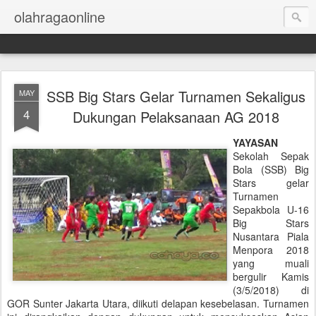
olahragaonline
SSB Big Stars Gelar Turnamen Sekaligus
MAY
4
Dukungan Pelaksanaan AG 2018
YAYASAN
Sekolah Sepak
Bola (SSB) Big
Stars gelar
Turnamen
Sepakbola U-16
Big Stars
Nusantara Piala
Menpora 2018
yang muali
bergulir Kamis
(3/5/2018) di
GOR Sunter Jakarta Utara, diikuti delapan kesebelasan. Turnamen