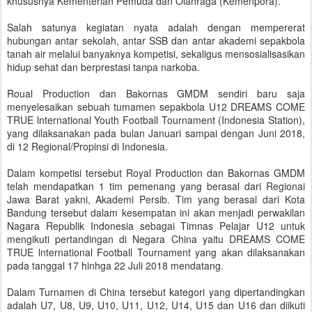
khususnya Kementerian Pemuda dan Olahraga (Kemenpora).
Salah satunya kegiatan nyata adalah dengan mempererat
hubungan antar sekolah, antar SSB dan antar akademi sepakbola
tanah air melalui banyaknya kompetisi, sekaligus mensosialisasikan
hidup sehat dan berprestasi tanpa narkoba.
Roual Production dan Bakornas GMDM sendiri baru saja
menyelesaikan sebuah tumamen sepakbola U12 DREAMS COME
TRUE lnternational Youth Football Tournament (Indonesia Station),
yang dilaksanakan pada bulan Januari sampai dengan Juni 2018,
di 12 Regional/Propinsi di Indonesia.
Dalam kompetisi tersebut Royal Production dan Bakornas GMDM
telah mendapatkan 1 tim pemenang yang berasal dari Regionai
Jawa Barat yakni, Akademi Persib. Tim yang berasal dari Kota
Bandung tersebut dalam kesempatan ini akan menjadi perwakilan
Nagara Republik Indonesia sebagai Timnas Pelajar U12 untuk
mengikuti pertandingan di Negara China yaitu DREAMS COME
TRUE lnternational Football Tournament yang akan dilaksanakan
pada tanggal 17 hinhga 22 Juli 2018 mendatang.
Dalam Turnamen di China tersebut kategori yang dipertandingkan
adalah U7, U8, U9, U10, U11, U12, U14, U15 dan U16 dan diikuti