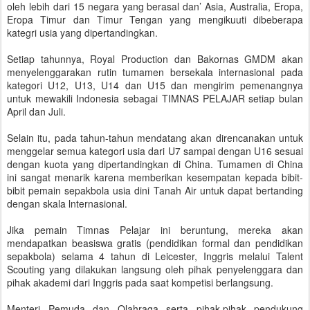
oleh lebih dari 15 negara yang berasal dan’ Asia, Australia, Eropa,
Eropa Timur dan Timur Tengan yang mengikuuti dibeberapa
kategri usia yang dipertandingkan.
Setiap tahunnya, Royal Production dan Bakornas GMDM akan
menyelenggarakan rutin tumamen bersekala internasional pada
kategori U12, U13, U14 dan U15 dan mengirim pemenangnya
untuk mewakili Indonesia sebagai TIMNAS PELAJAR setiap bulan
April dan Juli.
Selain itu, pada tahun-tahun mendatang akan direncanakan untuk
menggelar semua kategori usia dari U7 sampai dengan U16 sesuai
dengan kuota yang dipertandingkan di China. Tumamen di China
ini sangat menarik karena memberikan kesempatan kepada bibit-
bibit pemain sepakbola usia dini Tanah Air untuk dapat bertanding
dengan skala lnternasional.
Jika pemain Timnas Pelajar ini beruntung, mereka akan
mendapatkan beasiswa gratis (pendidikan formal dan pendidikan
sepakbola) selama 4 tahun di Leicester, Inggris melalui Talent
Scouting yang dilakukan langsung oleh pihak penyelenggara dan
pihak akademi dari Inggris pada saat kompetisi berlangsung.
Menteri Pemuda dan Olahraga serta pihak-pihak pendukung