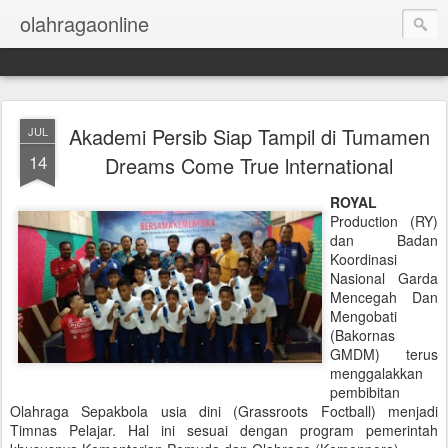
olahragaonline
Akademi Persib Siap Tampil di Tumamen
JUL
14
Dreams Come True lnternational
ROYAL
Production (RY)
dan Badan
Koordinasi
Nasional Garda
Mencegah Dan
Mengobati
(Bakornas
GMDM) terus
menggalakkan
pembibitan
Olahraga Sepakbola usia dini (Grassroots Foctball) menjadi
Timnas Pelajar. Hal ini sesuai dengan program pemerintah