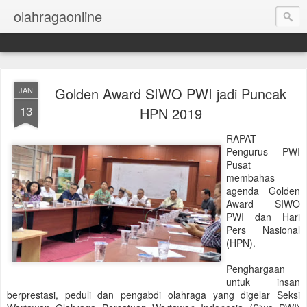
olahragaonline
Golden Award SIWO PWI jadi Puncak
JAN
13
HPN 2019
RAPAT
Pengurus PWI
Pusat
membahas
agenda Golden
Award SIWO
PWI dan Hari
Pers Nasional
(HPN).
Penghargaan
untuk insan
berprestasi, peduli dan pengabdi olahraga yang digelar Seksi