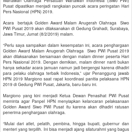
Wartawan Olahraga Persatuan Wartawan Indonesia (Siwo PWI)
Pusat dipastikan menjadi rangkaian puncak acara peringatan Hari
Pers Nasional (HPN) 2019.
Acara bertajuk Golden Award Malam Anugerah Olahraga Siwo
PWI Pusat 2019 akan dilaksanakan di Gedung Grahadi, Surabaya,
Jawa Timur, Jumat (8/2/2019) malam.
“Perlu saya sampaikan dalam kesempatan ini, acara penghargaan
Golden Award Malam Anugerah Olahraga Siwo PWI Pusat 2019
akan dilaksanakan bersamaan dengan malam dinner peserta Hari
Pers Nasional 2019. Dengan demikian, malam dinner nanti bukan
hanya sekadar acara jamuan namun jadi bergengsi karena dihadiri
para pelaku olahraga terbaik Indonesia,” ujar Penanggung jawab
HPN 2019 Margiono saat rapat koordinasi panitia pelaksana HPN
2019 di Gedung PWI Pusat, Jakarta, baru-baru ini.
Margiono yang kini menjadi Ketua Dewan Penasihat PWI Pusat
meminta agar Panpel HPN menyiapkan kelancaran pelaksanaan
Golden Award Siwo PWI Pusat itu karena akan dihadiri ratusan
penerima penghargaan olahraga.
“Mulai dari atlet, pelatih, pembina, hingga bupati, gubernur dan
menteri yang terpilih. Ini bisa menjadi ajang silaturahmi yang bagus