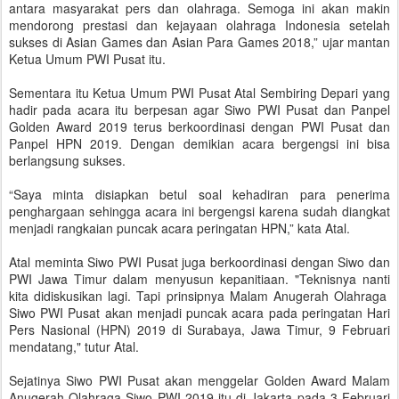
antara masyarakat pers dan olahraga. Semoga ini akan makin
mendorong prestasi dan kejayaan olahraga Indonesia setelah
sukses di Asian Games dan Asian Para Games 2018,” ujar mantan
Ketua Umum PWI Pusat itu.
Sementara itu Ketua Umum PWI Pusat Atal Sembiring Depari yang
hadir pada acara itu berpesan agar Siwo PWI Pusat dan Panpel
Golden Award 2019 terus berkoordinasi dengan PWI Pusat dan
Panpel HPN 2019. Dengan demikian acara bergengsi ini bisa
berlangsung sukses.
“Saya minta disiapkan betul soal kehadiran para penerima
penghargaan sehingga acara ini bergengsi karena sudah diangkat
menjadi rangkaian puncak acara peringatan HPN,” kata Atal.
Atal meminta Siwo PWI Pusat juga berkoordinasi dengan Siwo dan
PWI Jawa Timur dalam menyusun kepanitiaan. "Teknisnya nanti
kita didiskusikan lagi. Tapi prinsipnya Malam Anugerah Olahraga
Siwo PWI Pusat akan menjadi puncak acara pada peringatan Hari
Pers Nasional (HPN) 2019 di Surabaya, Jawa Timur, 9 Februari
mendatang," tutur Atal.
Sejatinya Siwo PWI Pusat akan menggelar Golden Award Malam
Anugerah Olahraga Siwo PWI 2019 itu di Jakarta pada 3 Februari