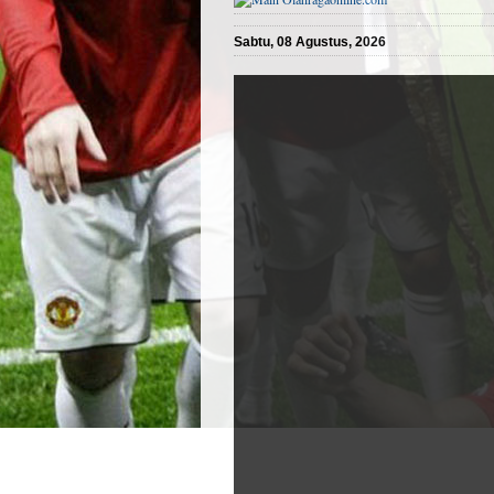
Sabtu, 08 Agustus, 2026