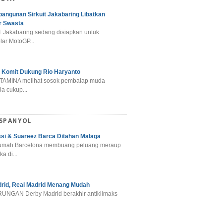
angunan Sirkuit Jakabaring Libatkan
r Swasta
 Jakabaring sedang disiapkan untuk
ar MotoGP...
 Komit Dukung Rio Haryanto
TAMINA melihat sosok pembalap muda
a cukup...
 SPANYOL
si & Suareez Barca Ditahan Malaga
umah Barcelona membuang peluang meraup
ka di...
rid, Real Madrid Menang Mudah
NGAN Derby Madrid berakhir antiklimaks