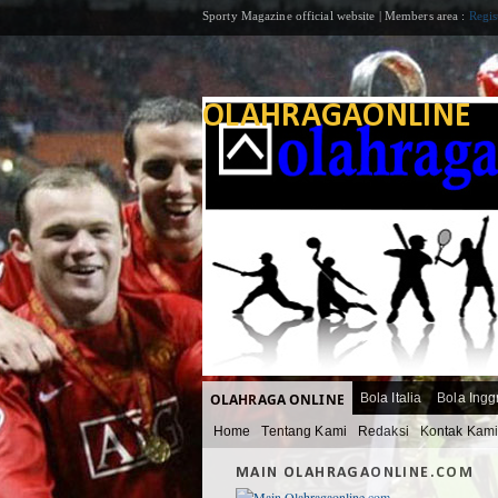
Sporty Magazine official website | Members area :
Regis
OLAHRAGAONLINE
OLAHRAGA ONLINE
Bola Italia
Bola Ingg
Home
Tentang Kami
Redaksi
Kontak Kam
MAIN OLAHRAGAONLINE.COM