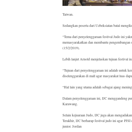
Taiwan.
Sedangkan peserta dari Uzbeksiatan batal mengiku
“Tema dari penyelenggaraan festival Judo ini yakni
memasyarakatkan dan membantu pengembangan olahr
(15/2/2019).
Lebih lanjut Arnold menjelaskan tujuan festival in
“Tujuan dari penyelenggaraan ini adalah untuk ke
diselenggarakan di mall agar masyarakat luas dap
“Hal lain yang utama adalah sebagai ajang meningka
Dalam penyelenggaraan ini, IJC menggandeng pen
Karawang.
Selain kejuaraan Judo, IJC juga akan mengadakan
Terakhir, IJC berharap festival judo ini agar PJ
junior. Jordan