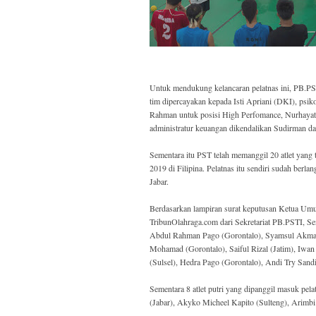
Untuk mendukung kelancaran pelatnas ini, PB.PST
tim dipercayakan kepada Isti Apriani (DKI), psi
Rahman untuk posisi High Perfomance, Nurhayati
administratur keuangan dikendalikan Sudirman 
Sementara itu PST telah memanggil 20 atlet yang 
2019 di Filipina. Pelatnas itu sendiri sudah ber
Jabar.
Berdasarkan lampiran surat keputusan Ketua Umu
TribunOlahraga.com dari Sekretariat PB.PSTI, Sen
Abdul Rahman Pago (Gorontalo), Syamsul Akmal 
Mohamad (Gorontalo), Saiful Rizal (Jatim), Iwa
(Sulsel), Hedra Pago (Gorontalo), Andi Try Sandi
Sementara 8 atlet putri yang dipanggil masuk pela
(Jabar), Akyko Micheel Kapito (Sulteng), Arimbi 