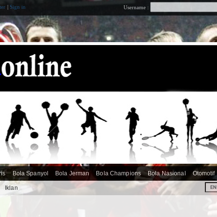
ter
|
Sign in
Username :
ris
Bola Spanyol
Bola Jerman
Bola Champions
Bola Nasional
Otomotif
i
Iklan