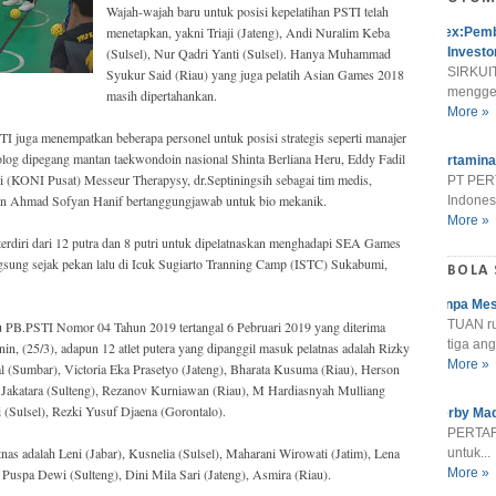
Wajah-wajah baru untuk posisi kepelatihan PSTI telah
menetapkan, yakni Triaji (Jateng), Andi Nuralim Keba
Alex:Pemb
(Sulsel), Nur Qadri Yanti (Sulsel). Hanya Muhammad
Investo
SIRKUIT
Syukur Said (Riau) yang juga pelatih Asian Games 2018
menggel
masih dipertahankan.
More »
I juga menempatkan beberapa personel untuk posisi strategis seperti manajer
kolog dipegang mantan taekwondoin nasional Shinta Berliana Heru, Eddy Fadil
Pertamina
 (KONI Pusat) Messeur Therapysy, dr.Septiningsih sebagai tim medis,
PT PER
dan Ahmad Sofyan Hanif bertanggungjawab untuk bio mekanik.
Indonesi
More »
terdiri dari 12 putra dan 8 putri untuk dipelatnaskan menghadapi SEA Games
langsung sejak pekan lalu di Icuk Sugiarto Tranning Camp (ISTC) Sukabumi,
BOLA
Tanpa Mes
TUAN r
 PB.PSTI Nomor 04 Tahun 2019 tertangal 6 Pebruari 2019 yang diterima
tiga ang
in, (25/3), adapun 12 atlet putera yang dipanggil masuk pelatnas adalah Rizky
More »
(Sumbar), Victoria Eka Prasetyo (Jateng), Bharata Kusuma (Riau), Herson
n Jakatara (Sulteng), Rezanov Kurniawan (Riau), M Hardiasnyah Mulliang
 (Sulsel), Rezki Yusuf Djaena (Gorontalo).
Derby Mad
PERTARU
tnas adalah Leni (Jabar), Kusnelia (Sulsel), Maharani Wirowati (Jatim), Lena
untuk...
Puspa Dewi (Sulteng), Dini Mila Sari (Jateng), Asmira (Riau).
More »