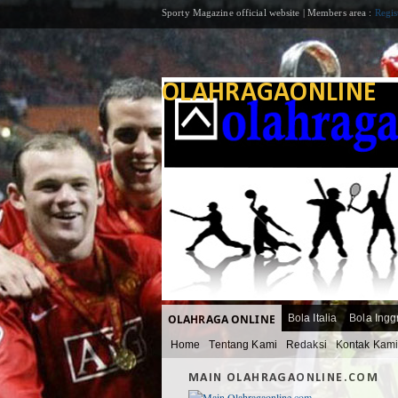
Sporty Magazine official website | Members area :
Regis
OLAHRAGAONLINE
OLAHRAGA ONLINE
Bola Italia
Bola Ingg
Home
Tentang Kami
Redaksi
Kontak Kam
MAIN OLAHRAGAONLINE.COM