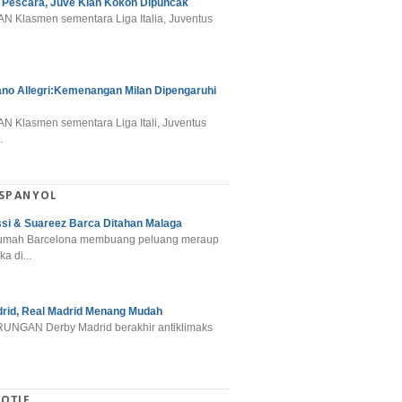
 Pescara, Juve Kian Kokoh Dipuncak
N Klasmen sementara Liga Italia, Juventus
ano Allegri:Kemenangan Milan Dipengaruhi
N Klasmen sementara Liga Itali, Juventus
.
 SPANYOL
si & Suareez Barca Ditahan Malaga
umah Barcelona membuang peluang meraup
ka di...
rid, Real Madrid Menang Mudah
NGAN Derby Madrid berakhir antiklimaks
OTIF