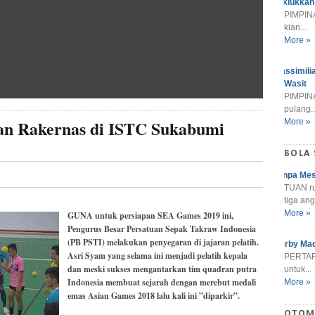
Taklukkan
PIMPINA
kian...
More »
Massimili
Wasit
PIMPINA
pulang..
dan Rakernas di ISTC Sukabumi
More »
BOLA
Tanpa Mes
TUAN r
tiga ang
More »
GUNA untuk persiapan SEA Games 2019 ini,
Pengurus Besar Persatuan Sepak Takraw Indonesia
(PB PSTI) melakukan penyegaran di jajaran pelatih.
Derby Mad
Asri Syam yang selama ini menjadi pelatih kepala
PERTARU
dan meski sukses mengantarkan tim quadran putra
untuk...
Indonesia membuat sejarah dengan merebut medali
More »
emas Asian Games 2018 lalu kali ini ”diparkir”.
OTOM