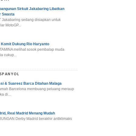
angunan Sirkuit Jakabaring Libatkan
r Swasta
 Jakabaring sedang disiapkan untuk
ar MotoGP...
 Komit Dukung Rio Haryanto
TAMINA melihat sosok pembalap muda
a cukup...
 SPANYOL
si & Suareez Barca Ditahan Malaga
umah Barcelona membuang peluang meraup
ka di...
rid, Real Madrid Menang Mudah
NGAN Derby Madrid berakhir antiklimaks