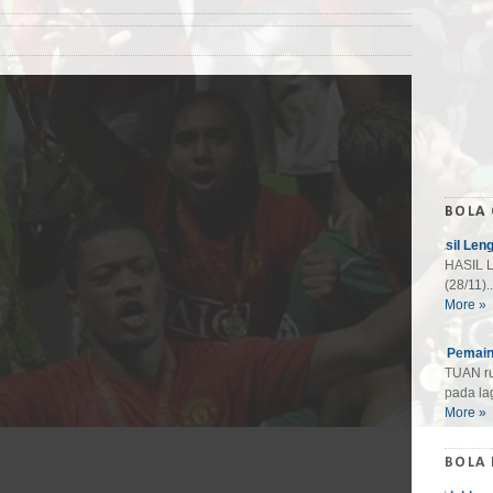
BOLA
Hasil Len
HASIL L
(28/11)..
More »
10 Pemain
TUAN ru
pada lag
More »
BOLA 