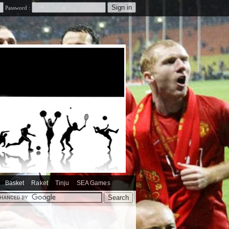
Password :
Basket
Raket
Tinju
SEA Games