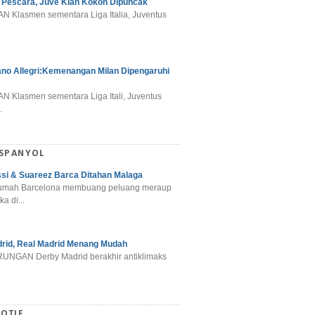
 Pescara, Juve Kian Kokoh Dipuncak
N Klasmen sementara Liga Italia, Juventus
ano Allegri:Kemenangan Milan Dipengaruhi
N Klasmen sementara Liga Itali, Juventus
.
 SPANYOL
si & Suareez Barca Ditahan Malaga
umah Barcelona membuang peluang meraup
ka di...
rid, Real Madrid Menang Mudah
NGAN Derby Madrid berakhir antiklimaks
OTIF