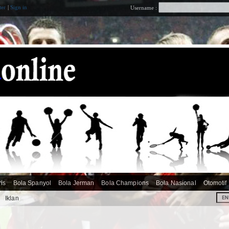
ter
|
Sign in
Username :
ris
Bola Spanyol
Bola Jerman
Bola Champions
Bola Nasional
Otomotif
i
Iklan