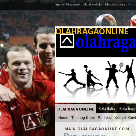
Sporty Magazine official website | Members area :
Regis
OLAHRAGAONLINE
OLAHRAGA ONLINE
Bola Italia
Bola Ingg
Home
Tentang Kami
Redaksi
Kontak Kam
MAIN OLAHRAGAONLINE.COM