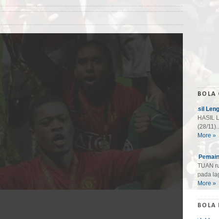
BOLA
Hasil Len
HASIL L
(28/11)..
More »
10 Pemain
TUAN ru
pada lag
More »
BOLA 