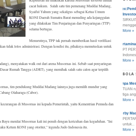
cacat hukum. Salah satu tim pemenang Muddai Madang,
Alex:Pemb
Syaiful Yahum yang sekaligus sebagai Ketua Umum
Investo
KONI Daerah Sumatra Barat menuding ada kejanggalan
SIRKUIT
yang dilakukan Tim Penjaringan dan Penyaringan (TTP)
menggel
selama bertugas.
More »
Menurutnya, TPP tak pernah memberikan hasil verifikasi
Pertamina
an tidak lolos administrasi. Dengan kondisi itu, pihaknya memutuskan untuk
PT PER
Indonesi
More »
dang), menyatakan walk out dari arena Musornas ini. Sebab saat penyaringan
Dasar Rumah Tangga (ADRT), yang memihak salah satu calon agar terpilih
BOLA
Tanpa Mes
sornas, tim pendukung Muddai Madang lainnya juga memilih mundur yang
TUAN r
n Cabang Olaharaga (Cabor).
tiga ang
More »
 kecurangan di Musornas ini kepada Pemerintah, yaitu Kementrian Pemuda dan
Derby Mad
PERTARU
 Bayu menilai Musornas kali ini penuh dengan kericuhan dan kegaduhan. "Ini
untuk...
laku Ketum KONI yang otoriter," legenda Judo Indonesia itu.
More »