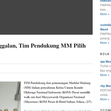
Taklukkan
PIMPINA
kian...
More »
Massimili
Wasit
PIMPINA
pulang..
ggalan, Tim Pendukung MM Pilih
More »
BOLA
Tanpa Mes
TUAN r
tiga ang
More »
TIM Pendukung dan pemenangan Muddai Madang
Derby Mad
(MM) dalam pencalonan Ketua Umum Komite
PERTARU
Olahraga Nasional Indonesia (KONI) Pusat memilih
untuk...
walk out dari Musyawarah Organisasi Nasional
More »
(Musornas) KONI Pusat di Hotel Sultan, Selasa, (2/7).
OTOM
Keputusan ini dilakukan karena Musornas tersebut dinilai