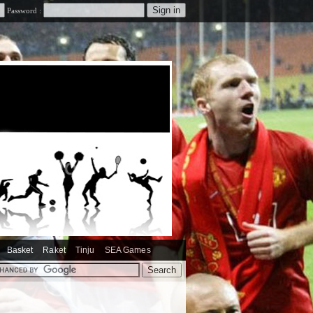
Password :
Basket
Raket
Tinju
SEA Games