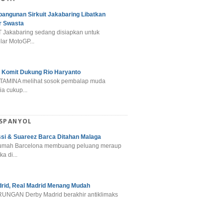
angunan Sirkuit Jakabaring Libatkan
r Swasta
 Jakabaring sedang disiapkan untuk
ar MotoGP...
 Komit Dukung Rio Haryanto
TAMINA melihat sosok pembalap muda
a cukup...
 SPANYOL
si & Suareez Barca Ditahan Malaga
umah Barcelona membuang peluang meraup
ka di...
rid, Real Madrid Menang Mudah
NGAN Derby Madrid berakhir antiklimaks